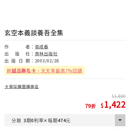
玄空本義談養吾全集
作
者：
張成春
出
版
社：
育林出版社
出
版
日
期：
2003/02/28
刷
誠品聯名卡
，天天享最高7%回饋
大量採購團購專區
1,800
1,422
79
期
利率
每期
分期
3
0
✕
474
元