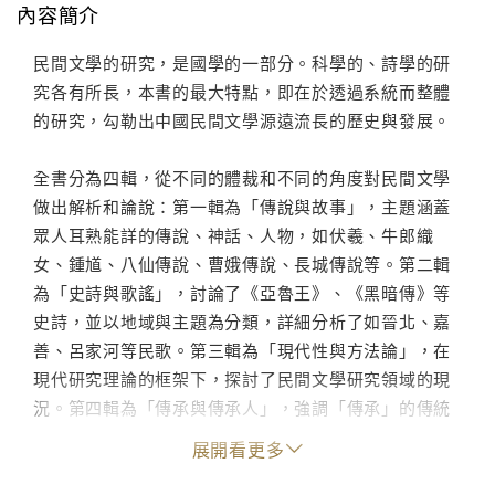
內容簡介
民間文學的研究，是國學的一部分。科學的、詩學的研
究各有所長，本書的最大特點，即在於透過系統而整體
的研究，勾勒出中國民間文學源遠流長的歷史與發展。
全書分為四輯，從不同的體裁和不同的角度對民間文學
做出解析和論說：第一輯為「傳說與故事」，主題涵蓋
眾人耳熟能詳的傳說、神話、人物，如伏羲、牛郎織
女、鍾馗、八仙傳說、曹娥傳說、長城傳說等。第二輯
為「史詩與歌謠」，討論了《亞魯王》、《黑暗傳》等
史詩，並以地域與主題為分類，詳細分析了如晉北、嘉
善、呂家河等民歌。第三輯為「現代性與方法論」，在
現代研究理論的框架下，探討了民間文學研究領域的現
況。第四輯為「傳承與傳承人」，強調「傳承」的傳統
及「傳承人」的角色之重要性。
展開看更多