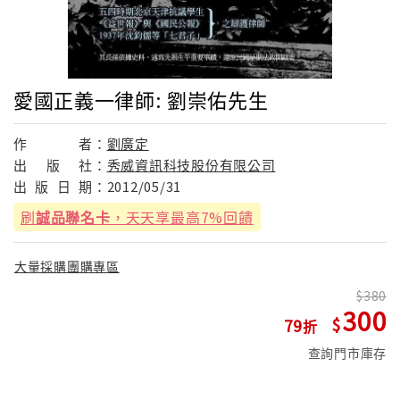
愛國正義一律師: 劉崇佑先生
作
者：
劉廣定
出
版
社：
秀威資訊科技股份有限公司
出
版
日
期：
2012/05/31
刷
誠品聯名卡
，天天享最高7%回饋
大量採購團購專區
380
300
79
查詢門市庫存