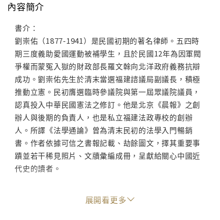
內容簡介
書介：
劉崇佑（1877-1941）是民國初期的著名律師。五四時
期三度義助愛國運動被補學生，且於民國12年為因軍閥
爭權而蒙冤入獄的財政部長羅文榦向北洋政府義務抗辯
成功。劉崇佑先生於清末當選福建諮議局副議長，積極
推動立憲。民初膺選臨時參議院與第一屆眾議院議員，
認真投入中華民國憲法之修訂。他是北京《晨報》之創
辦人與後期的負責人，也是私立福建法政專校的創辦
人。所譯《法學通論》曾為清末民初的法學入門暢銷
書。作者依據可信之書報記載、劫餘圖文，擇其重要事
蹟並若干稀見照片、文牘彙編成冊，呈獻給關心中國近
代史的讀者。
特色：
展開看更多
1.劉崇佑先生是中華民國憲法制訂成員之一，並是法學
名著《法學通論》的中譯第一人，曾任民國早期的七君