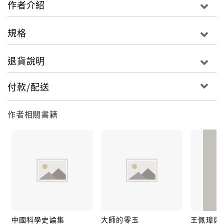
作者介紹
子、《益世報》與《國民公報》及五四時期抗議學生的
辯護律師，由其生平經歷，可見民國早期法政開路史。
規格
2.本書由劉崇佑長孫彙集史料及稀見照片，如實呈現民
國第一律師劉崇佑的生平事蹟。
退貨說明
付款/配送
作者相關書籍
中國科學史論集
大師的零玉
王佩璋與紅