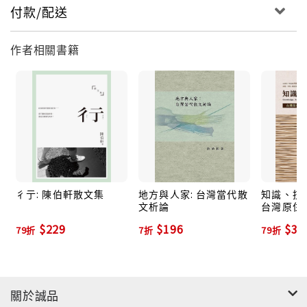
付款/配送
作者相關書籍
彳亍: 陳伯軒散文集
地方與人家: 台灣當代散
知識、技
文析論
台灣原住
論
$229
$196
$36
79折
7折
79折
關於誠品