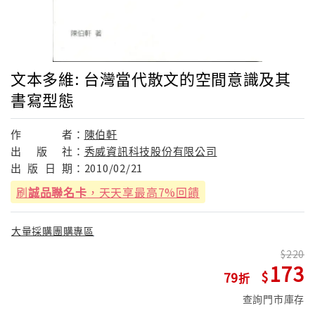
文本多維: 台灣當代散文的空間意識及其
書寫型態
作
者：
陳伯軒
出
版
社：
秀威資訊科技股份有限公司
出
版
日
期：
2010/02/21
刷
誠品聯名卡
，天天享最高7%回饋
大量採購團購專區
220
173
79
查詢門市庫存