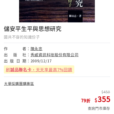
儲安平生平與思想研究
國共不容的知識份子
作
者：
陳永忠
出
版
社：
秀威資訊科技股份有限公司
出
版
日
期：
2009/12/17
刷
誠品聯名卡
，天天享最高7%回饋
大量採購團購專區
450
355
79
查詢門市庫存