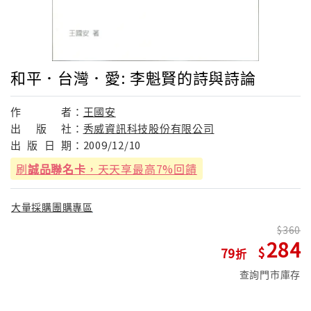
和平．台灣．愛: 李魁賢的詩與詩論
作
者：
王國安
出
版
社：
秀威資訊科技股份有限公司
出
版
日
期：
2009/12/10
刷
誠品聯名卡
，天天享最高7%回饋
大量採購團購專區
360
284
79
查詢門市庫存