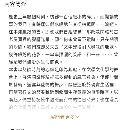
內容簡介
歷史上無數個時刻，彷彿千百個細小的碎片。而閱讀故
事的我們，有時僅如戲水般地任其從指縫間一一流逝。
往事如飄散的雲，即使我們曾經瞥見了那粼粼閃耀於古
老扉頁裡的朦朧光暈，卻奈何未曾留下蹤跡，只在閱讀
的瞬間，我們旋即又失去了文中幾段耐人尋味的老歌、
幾許繽紛的花影、一串串揮灑的笑語，和一些……，曾
經是我們熱愛的生命底色。
本書以閱讀時刻的心靈足印為起點，在文學文化學的舞
台上，展演閱讀經驗裡眾多躍動的感官意象，使那些關
於藝術、遊宴與愛情的舞步，翩然迴旋於現實生活裡，
再隨著行文的節奏跳躍到攸關生存意義的無限時空，以
喚起人們重拾記憶中溫暖而有情的往日時光；也在漫長
的文化歲月裡，尋找文人詩般的生活質地。
展開看更多