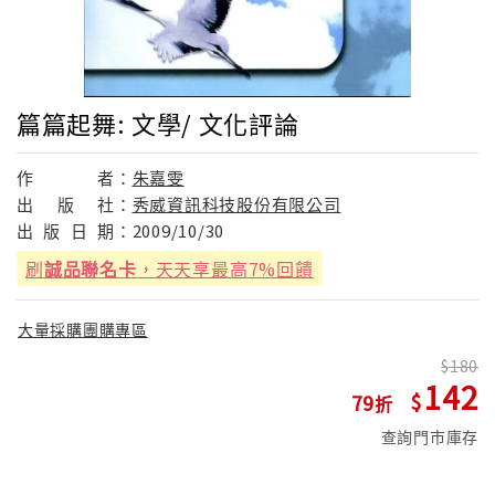
篇篇起舞: 文學/ 文化評論
作
者：
朱嘉雯
出
版
社：
秀威資訊科技股份有限公司
出
版
日
期：
2009/10/30
刷
誠品聯名卡
，天天享最高7%回饋
大量採購團購專區
180
142
79
查詢門市庫存