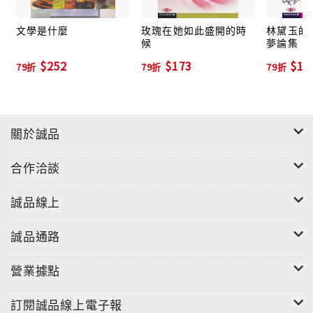
文學是什麼
玫瑰在她如此盛開的時
林黛玉的異
候
夢論集
$252
$173
$19
79折
79折
79折
關於誠品
合作洽談
誠品線上
誠品通路
營業據點
訂閱誠品線上電子報