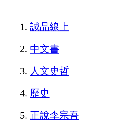
誠品線上
中文書
人文史哲
歷史
正說李宗吾