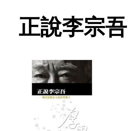
正說李宗吾 