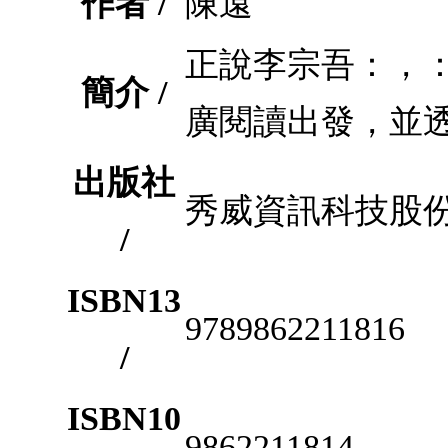
作者 /
陳遠
正說李宗吾：，
簡介 /
廣閱讀出發，並
出版社
秀威資訊科技股
/
ISBN13
9789862211816
/
ISBN10
9862211814