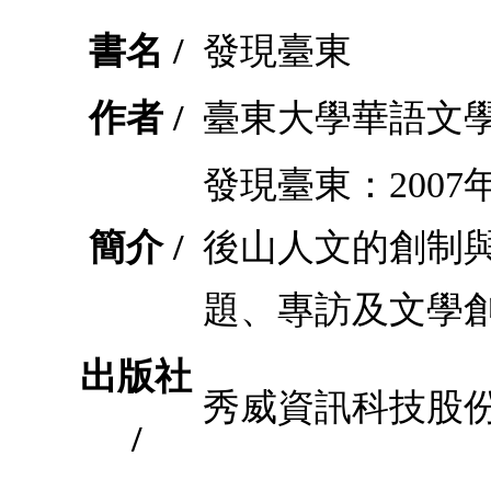
書名 /
發現臺東
作者 /
臺東大學華語文
發現臺東：200
簡介 /
後山人文的創制
題、專訪及文學
出版社
秀威資訊科技股
/