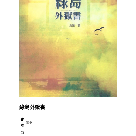
綠島外獄書
作
詹澈
者
出