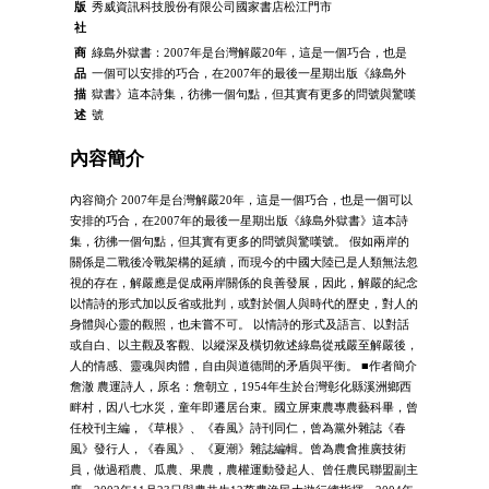
版
秀威資訊科技股份有限公司國家書店松江門市
社
商
綠島外獄書：2007年是台灣解嚴20年，這是一個巧合，也是
品
一個可以安排的巧合，在2007年的最後一星期出版《綠島外
描
獄書》這本詩集，彷彿一個句點，但其實有更多的問號與驚嘆
述
號
內容簡介
內容簡介 2007年是台灣解嚴20年，這是一個巧合，也是一個可以
安排的巧合，在2007年的最後一星期出版《綠島外獄書》這本詩
集，彷彿一個句點，但其實有更多的問號與驚嘆號。 假如兩岸的
關係是二戰後冷戰架構的延續，而現今的中國大陸已是人類無法忽
視的存在，解嚴應是促成兩岸關係的良善發展，因此，解嚴的紀念
以情詩的形式加以反省或批判，或對於個人與時代的歷史，對人的
身體與心靈的觀照，也未嘗不可。 以情詩的形式及語言、以對話
或自白、以主觀及客觀、以縱深及橫切敘述綠島從戒嚴至解嚴後，
人的情感、靈魂與肉體，自由與道德間的矛盾與平衡。 ■作者簡介
詹澈 農運詩人，原名：詹朝立，1954年生於台灣彰化縣溪洲鄉西
畔村，因八七水災，童年即遷居台東。國立屏東農專農藝科畢，曾
任校刊主編，《草根》、《春風》詩刊同仁，曾為黨外雜誌《春
風》發行人，《春風》、《夏潮》雜誌編輯。曾為農會推廣技術
員，做過稻農、瓜農、果農，農權運動發起人、曾任農民聯盟副主