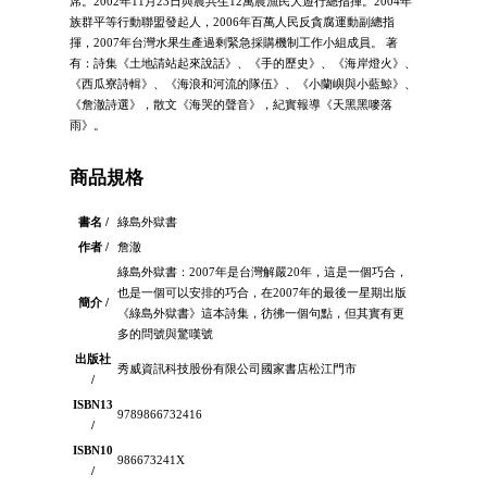
席。2002年11月23日與農共生12萬農漁民大遊行總指揮。2004年
族群平等行動聯盟發起人，2006年百萬人民反貪腐運動副總指
揮，2007年台灣水果生產過剩緊急採購機制工作小組成員。 著
有：詩集《土地請站起來說話》、《手的歷史》、《海岸燈火》、
《西瓜寮詩輯》、《海浪和河流的隊伍》、《小蘭嶼與小藍鯨》、
《詹澈詩選》，散文《海哭的聲音》，紀實報導《天黑黑嘜落
雨》。
商品規格
書名 /
綠島外獄書
作者 /
詹澈
綠島外獄書：2007年是台灣解嚴20年，這是一個巧合，
也是一個可以安排的巧合，在2007年的最後一星期出版
簡介 /
《綠島外獄書》這本詩集，彷彿一個句點，但其實有更
多的問號與驚嘆號
出版社
秀威資訊科技股份有限公司國家書店松江門市
/
ISBN13
9789866732416
/
ISBN10
986673241X
/