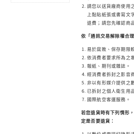
請您以送貨廠商使用
上黏貼紙張或書寫文
退費；請您先確認商
依「通訊交易解除權合
易於腐敗、保存期限較
依消費者要求所為之客
報紙、期刊或雜誌。
經消費者拆封之影音
非以有形媒介提供之數
已拆封之個人衛生用品
國際航空客運服務。
若您退貨時有下列情形，
定是否要退貨：
以數位或電磁紀錄形式