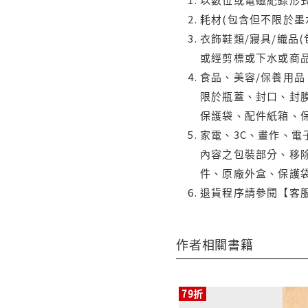
耗材(包含但不限於墨
衣飾鞋類/寢具/織品
或經剪標或下水或商
食品、美容/保養用
限於瓶蓋、封口、封膜
保護袋、配件紙箱、
家電、3C、畫作、
內容之包裝部分、移除
件、原廠外盒、保護
退貨程序請參閱【客
作者相關書籍
79折