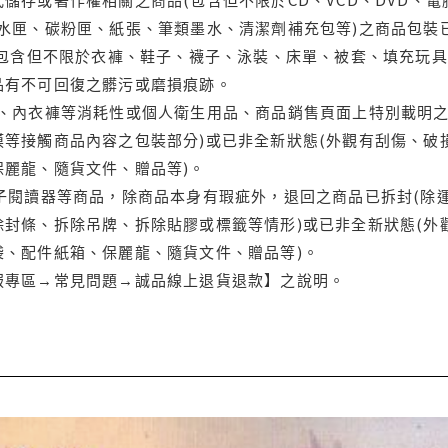
水匣、碳粉匣、紙張、筆類墨水、清潔劑補充包等)之商品包裝已
(包含但不限於衣褲、鞋子、襪子、泳裝、床單、被套、填充玩具
品有不可回復之髒污或磨損痕跡。
品、內衣褲等消耗性或個人衛生用品、商品銷售頁面上特別載明之
等接觸商品內容之包裝部分)或已非全新狀態(外觀有刮傷、破
保麗龍、隨貨文件、贈品等)。
電子閱讀器等商品，除商品本身有瑕疵外，退回之商品已拆封(除
封條、拆除吊牌、拆除貼膠或標籤等情形)或已非全新狀態(外
袋、配件紙箱、保麗龍、隨貨文件、贈品等)。
服專區→常見問題→誠品線上退貨退款】之說明。