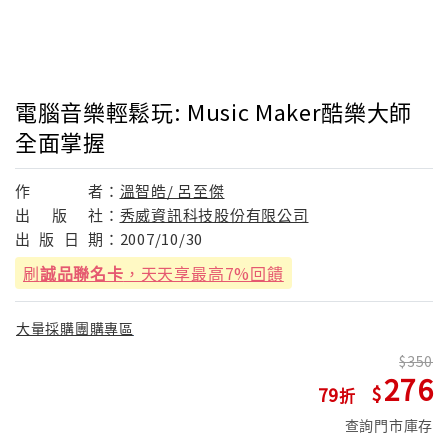
電腦音樂輕鬆玩: Music Maker酷樂大師
全面掌握
作
者：
溫智皓/ 呂至傑
出
版
社：
秀威資訊科技股份有限公司
出
版
日
期：
2007/10/30
刷
誠品聯名卡
，天天享最高7%回饋
大量採購團購專區
350
276
79
查詢門市庫存