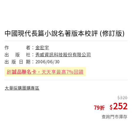
中國現代長篇小說名著版本校評 (修訂版)
作
者：
金宏宇
出
版
社：
秀威資訊科技股份有限公司
出
版
日
期：
2006/06/30
刷
誠品聯名卡
，天天享最高7%回饋
大量採購團購專區
320
252
79
查詢門市庫存