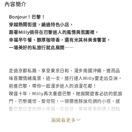
內容簡介
Bonjour！巴黎！
穿越熱鬧街道，繞過特色小店，
跟著Milly徜徉在巴黎迷人的風情與氛圍裡，
幸福早午餐、醇厚咖啡香，還有米其林美食饗宴，
一場美好的私旅行就此展開……
走過京都私路、享受東京日和、漫步南國沖繩，進而品
味首爾情緒風景，這一次，旅行達人Milly要走出亞洲，
前進巴黎，帶你一起漫步迷人的浪漫花都！
暌違十年，Milly再次重遊巴黎，她拋開遊客必訪的凱旋
門、巴黎鐵塔、聖母院，一頭鑽進靜謐低調的小徑，感
受巴黎日常的微小幸福。在這兒，美味餐食與誘人甜點
正向你招手，隱身巷弄裡的咖啡屋不時飄散著誘人的香
展開看更多
氣……Milly以悠閒的步伐，細細品味巴黎每一個最美麗
的私密角落。