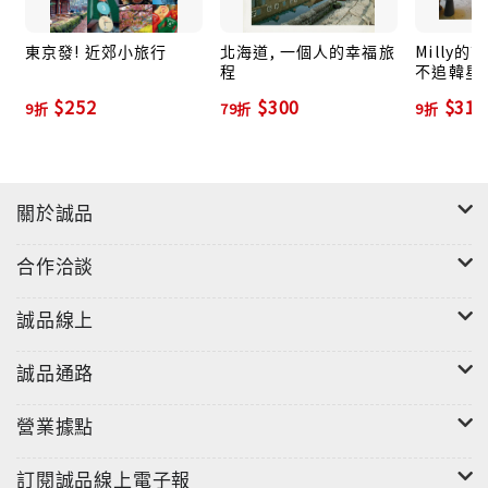
東京發! 近郊小旅行
北海道, 一個人的幸福旅
Milly
程
不追韓星
吃、不去
$252
$300
$315
9折
79折
9折
一種品味
關於誠品
合作洽談
誠品線上
誠品通路
營業據點
訂閱誠品線上電子報