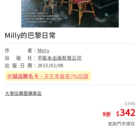
Milly的巴黎日常
作
者：
Milly
出
版
社：
平裝本出版有限公司
出
版
日
期：
2015/02/08
刷
誠品聯名卡
，天天享最高7%回饋
大量採購團購專區
380
342
9
查詢門市庫存