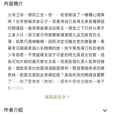
內容簡介
父母之命，媒妁之言。但……若是被談了一椿糟心婚事
呢？在京號稱芙容公子，常覺得自己長得太美是種罪惡
的顏謹容，被家裡逼著去尚郡主。情急之下只好以舉子
之身入仕，卻又被分到窮鄉僻壤當個九品芝麻官的主
簿，結果巧遇被騙婚，因而決定任職女吏的唐勤書。看
著昔日細語柔弱小名嬌嬌的她，如今策馬揮刀有如俊俏
少年郎君，不禁感嘆女孩子可愛的時光真是太短暫，成
為可怕大娘的歲月實在太長。但是這個比男人能幹好幾
倍，當起官來比他還滑溜面面周到，簡直像個表弟的唐
表妹，廚藝怎麼如此登峰造極？身為吃貨的顏謹容憂鬱
了……除了娶表弟（表妹），還有什麼辦法讓她一輩子
幫他做飯……？
展開看更多
作者介紹