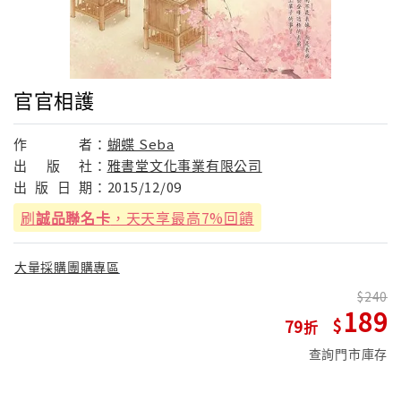
官官相護
作
者：
蝴蝶 Seba
出
版
社：
雅書堂文化事業有限公司
出
版
日
期：
2015/12/09
刷
誠品聯名卡
，天天享最高7%回饋
大量採購團購專區
240
189
79
查詢門市庫存