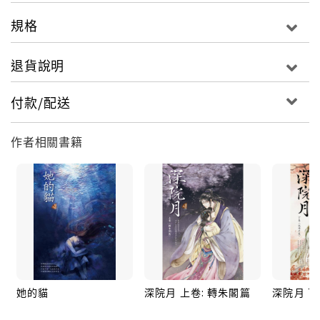
規格
退貨說明
付款/配送
作者相關書籍
她的貓
深院月 上卷: 轉朱閣篇
深院月 下