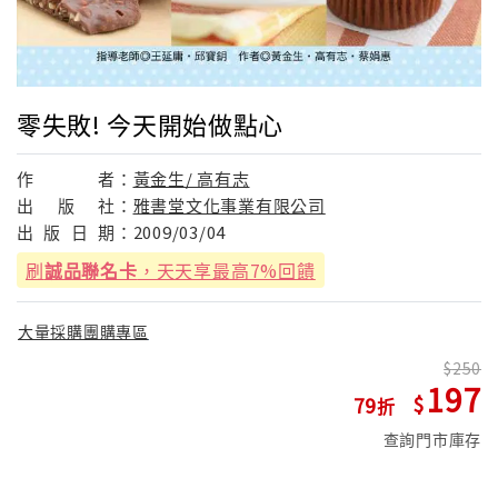
零失敗! 今天開始做點心
作
者：
黃金生/ 高有志
出
版
社：
雅書堂文化事業有限公司
出
版
日
期：
2009/03/04
刷
誠品聯名卡
，天天享最高7%回饋
大量採購團購專區
250
197
79
查詢門市庫存