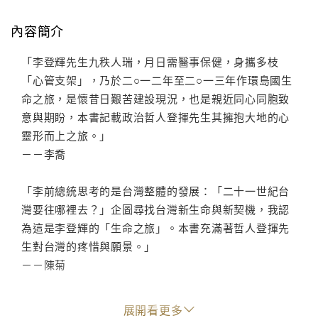
內容簡介
「李登輝先生九秩人瑞，月日需醫事保健，身攜多枝
「心管支架」，乃於二○一二年至二○一三年作環島國生
命之旅，是懷昔日艱苦建設現況，也是親近同心同胞致
意與期盼，本書記載政治哲人登揮先生其擁抱大地的心
靈形而上之旅。」
－－李喬
「李前總統思考的是台灣整體的發展：「二十一世紀台
灣要往哪裡去？」企圖尋找台灣新生命與新契機，我認
為這是李登輝的「生命之旅」。本書充滿著哲人登揮先
生對台灣的疼惜與願景。」
－－陳菊
「這是一本李先生晚年最珍貴的紀念冊。他是當代難得
展開看更多