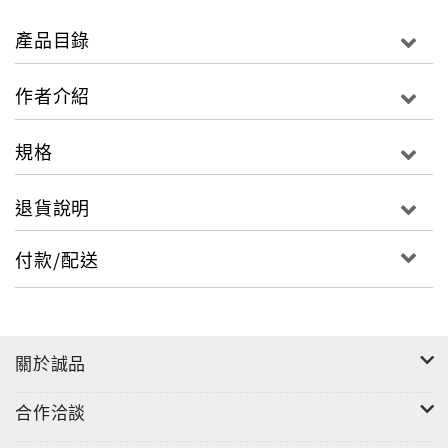
誠實自然的哲人政治家。」
－－民主視野總編輯／許龍俊
產品目錄
「李先生如日的溫暖、如山的厚重，年復一年，在他身
作者介紹
旁久久不願離去。而李先生呢，倚著台灣這片土地，癡
癡的愛，一日日、一年年、一輩子，最後，還是想再深
規格
深地凝望著，將她永恆地印在心底，這開始了晚年的生
命之旅。本書讓人深刻體會不同的生命視野。」
退貨說明
－－總策劃／王燕軍
付款/配送
「晚年可以說是以生命完成了艱困的台灣深度探察，他
是國醫，走這一圈是為台灣把脈。一生憂國憂民，真實
體現了馬偕精神「寧願燒盡，不願銹壞」。本書除記錄
李先生行腳台灣所思所感外並蒐錄其近年來關注於政
關於誠品
治、人權、信仰、人道關懷、農經、產業、教育等各層
面所發表的言論，是登輝先生晚年完整厚實的記行。」
合作洽談
－－總編輯／朱孟庠