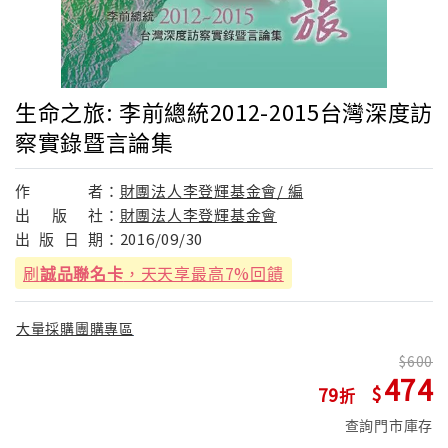
生命之旅: 李前總統2012-2015台灣深度訪
察實錄暨言論集
作
者：
財團法人李登輝基金會/ 編
出
版
社：
財團法人李登輝基金會
出
版
日
期：
2016/09/30
刷
誠品聯名卡
，天天享最高7%回饋
大量採購團購專區
600
474
79
查詢門市庫存