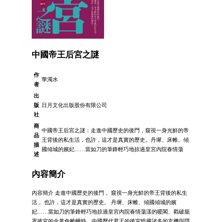
中國帝王后宮之謎
作
華濁水
者
出
版
日月文化出版股份有限公司
社
商
中國帝王后宮之謎：走進中國歷史的後門，窺視一身光鮮的帝
品
王背後的私生活，也許，這才是真實的歷史。丹墀、床帷、傾
描
國傾城的嬪妃……當如刀的筆鋒輕巧地掠過皇宮內院春情蕩
述
內容簡介
內容簡介 走進中國歷史的後門， 窺視一身光鮮的帝王背後的私生
活， 也許，這才是真實的歷史。 丹墀、床帷、傾國傾城的嬪
妃……當如刀的筆鋒輕巧地掠過皇宮內院春情蕩漾的暖閣、戳破籠
罩後宮的金黃色帷幔時，中國歷代君王的後宮暗藏諸多的玄機與隱