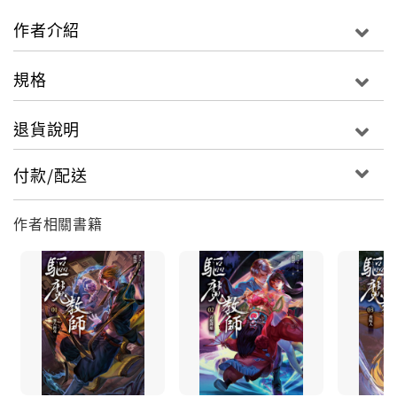
以口訣為驅魔之本的鍾馗派，
作者介紹
在漫長的傳承中，因口訣的闕漏而分裂成兩派，
正統的鍾馗派，以及墮入魔道的鬼王派。
規格
如同鍾馗祖師在人間的兩種面貌一般，兩派勢同水火紛
爭不斷，
退貨說明
在最後一場的血戰之後，鬼王派銷聲匿跡，
本以為鬼王派已斷了傳承，
付款/配送
沒想到，鍾馗派的最後傳人——曉潔卻意外的遇上了鬼
王派的道士！
作者相關書籍
「拿出妳的本命，分個勝負吧。」
千百年來，鍾馗派最脆弱的一刻，所有恩怨是否將在此
時畫下句點？
而鍾馗派最後的血脈，曉潔的命運又會是……