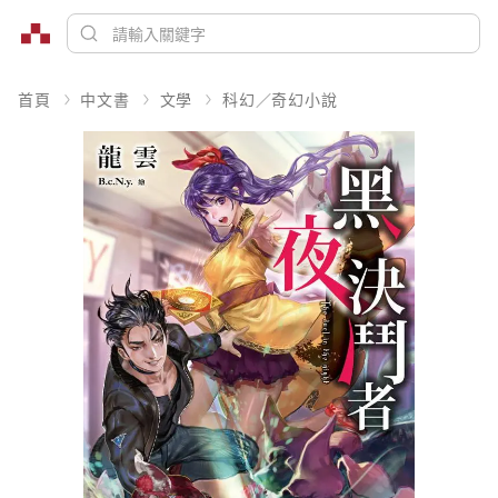
首頁
中文書
文學
科幻／奇幻小說