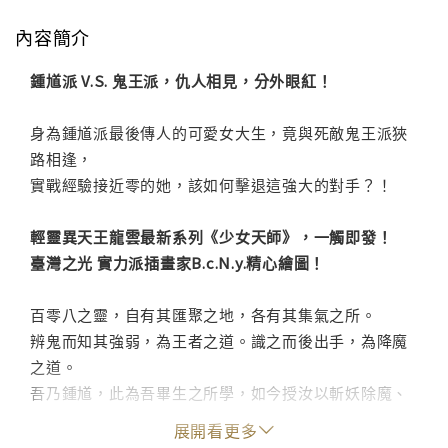
內容簡介
鍾馗派 V.S. 鬼王派，仇人相見，分外眼紅！
身為鍾馗派最後傳人的可愛女大生，竟與死敵鬼王派狹
路相逢，
實戰經驗接近零的她，該如何擊退這強大的對手？！
輕靈異天王龍雲最新系列《少女天師》，一觸即發！
臺灣之光 實力派插畫家B.c.N.y.精心繪圖！
百零八之靈，自有其匯聚之地，各有其集氣之所。
辨鬼而知其強弱，為王者之道。識之而後出手，為降魔
之道。
吾乃鍾馗，此為吾畢生之所學，如今授汝以斬妖除魔、
匡正世道。
展開看更多