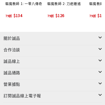
驅魔教師 1: 一零八傳奇
驅魔教師 2: 刀疤鍾馗
驅魔教師 
$134
$126
$12
79折
79折
79折
關於誠品
合作洽談
誠品線上
誠品通路
營業據點
訂閱誠品線上電子報