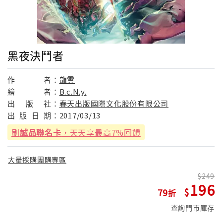
黑夜決鬥者
作
者：
龍雲
繪
者：
B.c.N.y.
出
版
社：
春天出版國際文化股份有限公司
出
版
日
期：
2017/03/13
刷
誠品聯名卡
，天天享最高7%回饋
大量採購團購專區
249
196
79
查詢門市庫存