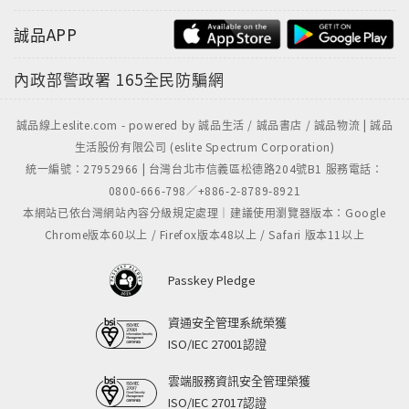
誠品APP
千古謎團：
內政部警政署
165全民防騙網
到了唐代，「璇璣圖」的精妙絕倫，連則天女皇都歎為
觀止。她親自作序《織錦回文記》，還在視政之餘研讀
誠品線上eslite.com - powered by 誠品生活 / 誠品書店 / 誠品物流 | 誠品
出二百多首詩。令〈璇璣圖〉風行天下，大放異彩。
生活股份有限公司 (eslite Spectrum Corporation)
神龍政變後，女帝武則天被迫退位，上官婉兒卻以一幅
統一編號：27952966 | 台灣台北市信義區松德路204號B1 服務電話：
「璇璣圖」，在中心染血處用紅色絲線繡了一個「心」
0800-666-798／+886-2-8789-8921
字，並偷偷將「璇璣圖」錦帕送給了新皇帝，為自己開
本網站已依台灣網站內容分級規定處理｜建議使用瀏覽器版本：Google
啟了嶄新的人生。
Chrome版本60以上 / Firefox版本48以上 / Safari 版本11以上
景龍元年，皇帝李顯封上官婉兒為昭容，位列九嬪之
尊。最後，多了一顆紅「心」的841字〈璇璣圖〉也漸
Passkey Pledge
漸流入民間，而同樣流傳下去的，還有隱藏在〈璇璣
圖〉中能夠改變女性命運的神秘力量……
資通安全管理系統榮獲
ISO/IEC 27001認證
雲端服務資訊安全管理榮獲
ISO/IEC 27017認證