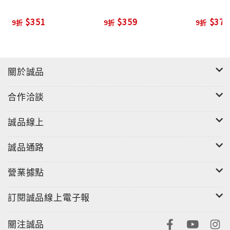
最危險的人物正被安插在最合適的位置，只在耐心等待
$351
$359
$378
9折
9折
9折
一個出手的機會。生死一念，裴玄靜必須作出選擇……
破解〈璇璣圖〉左右大唐後宮的重重玄機
關於誠品
歷史事實：
合作洽談
前秦才女蘇蕙用五色絲線在八寸見方的錦緞上，繡出由
840字排成的「文字方陣」，此回文詩錦帕取名〈璇璣
誠品線上
圖〉，取自北斗七星中的天璇星和天璣星。因為不論北
斗七星如何旋轉，從天璇星到天樞星始終指向北極星。
誠品通路
而天璣星連起天樞星又永遠與北斗星保持在一條線上。
所以，〈璇璣圖〉之意為縱橫交錯、迴旋往復，不論如
營業據點
何讀都能成詩，奇巧絕倫。
訂閱誠品線上電子報
〈璇璣圖〉中的每首詩，訴說的都是蘇蕙對丈夫的深
情，並寄託著她希望丈夫能幡然醒悟，與自己重修舊好
關注誠品
的心願，從此「璇璣圖」成了深受喜愛的閨閣遊戲。