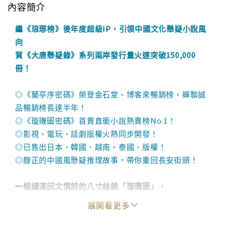
內容簡介
繼《琅琊榜》後年度超級IP，引領中國文化懸疑小說風
向
賀《大唐懸疑錄》系列兩岸發行量火速突破150,000
冊！
◎《蘭亭序密碼》榮登金石堂、博客來暢銷榜，蟬聯誠
品暢銷榜長達半年！
◎《璇璣圖密碼》首賣直衝小說熱賣榜No.1！
◎影視、電玩、話劇版權火熱同步開發！
◎已售出日本、韓國、越南、泰國、版權！
◎醇正的中國風懸疑推理故事，帶你重回長安街頭！
一幅繡滿回文情詩的八寸絲錦「璇璣圖」，
為何卻引動大唐后宮殺機重重、危機四伏？
展開看更多
大唐後宮裡，人心猶如蛇蠍，