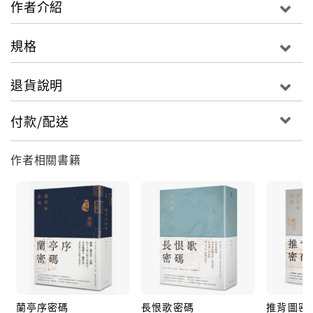
作者介紹
只需要一絲恨意牽動，就足以成為曠世殺局……
規格
唐元和十一年(西元816年)，春寒未了，一隊神策軍正護
送著一口黑箱在終南小道勿匆疾行。突然，林中飛出無
退貨說明
數白色蝙蝠，煙霧繚繞間，隨行人馬紛紛倒地。劫道者
打開黑箱，箱內竟是一具妙齡女屍和一幅巧奪天工的
付款/配送
〈璇璣圖〉！
兩個月以來，命案連連，大唐後宮被〈璇璣圖〉攪得天
作者相關書籍
翻地覆。女神探裴玄靜在皇帝的授意下查辦此案，費盡
周折卻毫無進展。而隨著志怪小說鼻祖段成式、名妓杜
秋娘、被尊稱為八仙之一的韓湘子、女刺客聶隱娘、大
詩人白居易等歷史名人的捲入，案情更加複雜迷離。直
到與這幅被劫的〈璇璣圖〉不期而遇，裴玄靜心頭才怦
然有了一絲光亮。
裴玄靜發現：大明宮中不僅有活人之間的爭鬥，更有活
人與死人之間的較量……一個巨大的死局在十年前就已
蘭亭序密碼
長恨歌密碼
推背圖密
布好。