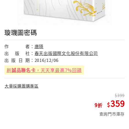
璇璣圖密碼
作
者：
唐隱
出
版
社：
春天出版國際文化股份有限公司
出
版
日
期：
2016/12/06
刷
誠品聯名卡
，天天享最高7%回饋
大量採購團購專區
399
359
9
查詢門市庫存