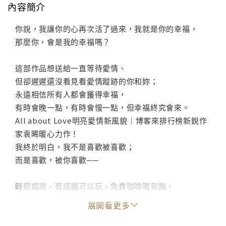
內容簡介
你說，我讓你的心再次活了過來，我就是你的幸福，
那麼你，會是我的幸福嗎？
這部作品想送給一直等待愛情、
但卻遲遲還沒看見看愛情蹤跡的你和妳；
永遠相信所有人都會獲得幸福，
有時會晚一點，有時會慢一點，但幸福終究會來。
All about Love明亮愛情新風貌｜博客來排行榜新銳作
家袁晞暖心力作！
我終於明白，我不是喜歡被喜歡；
而是喜歡，被你喜歡──
時薪超高、有店貓可以玩、免費咖啡喝到飽，
還可以跟超帥氣店長近水樓台，莫非這就是傳說中的超
展開看更多
夢幻打工？
結果──才、不、是！