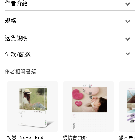
作者介紹
被徵人啟事所騙的我，就這樣誤入歧途，
成為了咖啡巷裡的人氣名店「CappuLungo」的店員，
規格
本來以為只要乖乖工作就能很快適應，
沒想到這家咖啡店的店長根本就是超壞心惡魔！
退貨說明
人長得帥有什麼用，被親衛隊稱為「王子」又有什麼
用，
付款/配送
這人絕對是地獄來的邪惡王子，
一天不整我就會渾身不對勁的壞傢伙！
作者相關書籍
只是，為什麼以欺負我為樂的無良王子突然自願千里迢
迢送我回家、
還靜靜地在我家樓下守了一夜，不願離去？
王子啊王子，為什麼你的眼神跟以往不同，多了好些我
無法理解的情緒？
王子啊王子，你是很多人的王子，但應該不會是我的
吧？！
王子啊王子，不要再那樣看著我，我真的猜不透你
初戀, Never End
從情書開始
戀人未滿
啊……