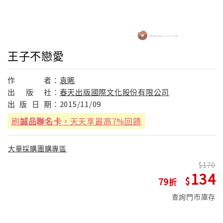
王子不戀愛
作
者：
袁晞
出
版
社：
春天出版國際文化股份有限公司
出
版
日
期：
2015/11/09
刷
誠品聯名卡
，天天享最高7%回饋
大量採購團購專區
170
134
79
查詢門市庫存