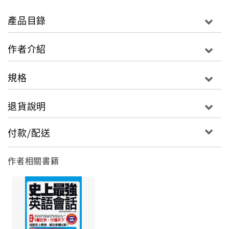
五個主題單元。
產品目錄
閱讀本書後能幫助你……
用道地的英文接待外國客戶、洽談生意。
作者介紹
主持英文會議、英文簡報，並進行細節討論。
與國外客戶或廠商以英文書信及電話來往。
規格
在需要貿易協調談判的場合，用英語清楚表達己方立場
並進行協商。
退貨說明
搞定生活所需的食、衣、住、行、娛樂英語，豐富你的
生活。
付款/配送
嚴選2000個上班族最常使用的單字，從會議流程、電話
交談、協調談判到休閒旅遊等，八大主題含括上班族職
作者相關書籍
場與生活所需的各個面向，一網打盡所有派得上用場的
英文單字。
超實用隨查隨用工具書，全書例句緊密連結職場情境，
句句精選，只要將名詞稍作替換，馬上可直接運用到您
實際的工作場合。