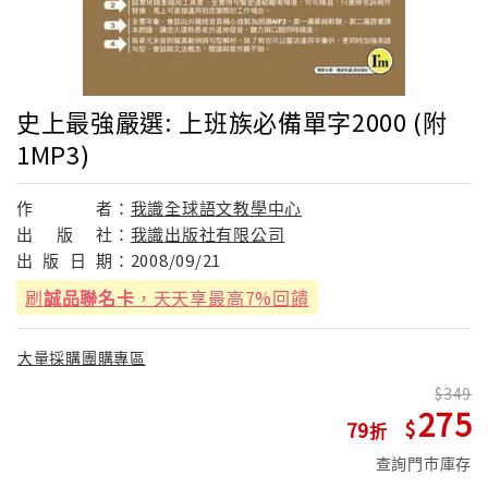
史上最強嚴選: 上班族必備單字2000 (附
1MP3)
作
者：
我識全球語文教學中心
出
版
社：
我識出版社有限公司
出
版
日
期：
2008/09/21
刷
誠品聯名卡
，天天享最高7%回饋
大量採購團購專區
349
275
79
查詢門市庫存