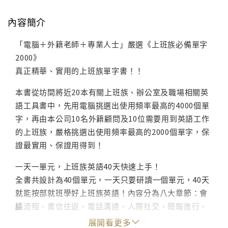
內容簡介
「電腦＋外籍老師＋專業人士」嚴選《上班族必備單字
2000》
真正精華、實用的上班族單字書！！
本書從坊間將近20本有關上班族、辦公室及職場相關英
語工具書中，先用電腦挑選出使用頻率最高的4000個單
字，再由本公司10名外籍顧問及10位需要用到英語工作
的上班族，嚴格挑選出使用頻率最高的2000個單字，保
證最實用、保證用得到！
一天一單元，上班族英語40天快速上手！
全書共設計為40個單元，一天只要研讀一個單元，40天
就能按部就班學好上班族英語！內容分為八大章節：會
議流程、書信往返、電話溝通、人際社交、簡報進行、
協調談判、休閒生活、休閒旅遊，每章節底下再細分成
展開看更多