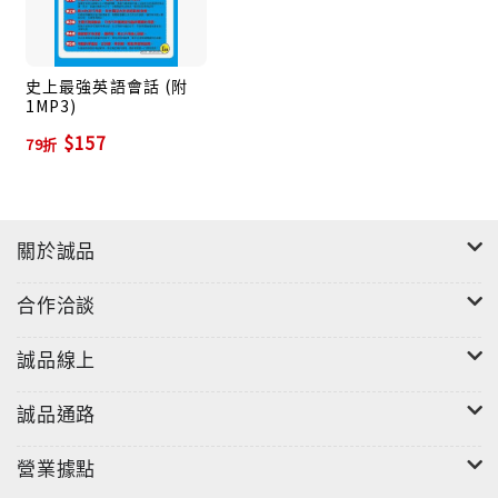
全書字彙、會話由外籍錄音員精心錄製為全長兩小時的
朗讀MP3，第一遍單純聆聽、第二遍跟著課本朗讀，讓
您火速熟悉老外道地發音，聽力與口說同時精進。
史上最強英語會話 (附
1MP3)
每單元末皆附擬真範例與句型解析，除了教你可以靈活
$157
運用字彙外，更同時加強英語句型、會話與文法概念，
79折
閱讀與寫作難不倒。
關於誠品
合作洽談
誠品線上
誠品通路
營業據點