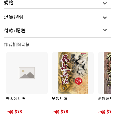
規格
李天道
退貨說明
師範大學國文系教授，專精於國學研究，並著有
付款/配送
《劉伯溫兵法》、《姜太公兵法》、《吳起兵法》、
《漫談金庸小說的俠客典型》等書。
作者相關書籍
姜太公兵法
吳起兵法
劉伯溫兵
$78
$78
$78
79折
79折
79折