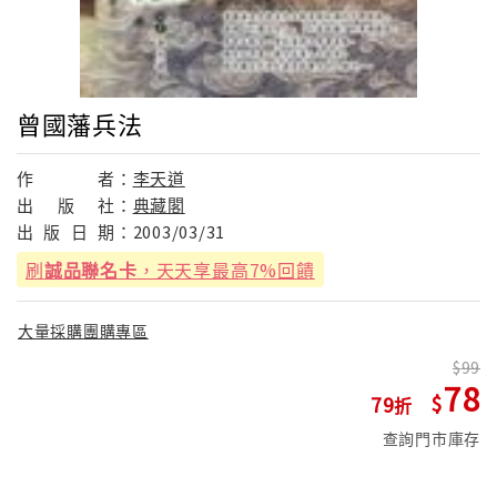
曾國藩兵法
作
者：
李天道
出
版
社：
典藏閣
出
版
日
期：
2003/03/31
刷
誠品聯名卡
，天天享最高7%回饋
大量採購團購專區
99
78
79
查詢門市庫存