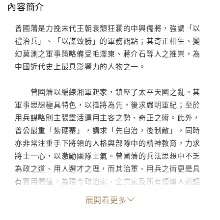
內容簡介
曾國藩是力挽末代王朝衰頹狂瀾的中興儒將，強調「以
禮治兵」、「以謀致勝」的軍務觀點；其奇正相生、變
幻莫測之軍事策略備受毛澤東、蔣介石等人之推崇，為
中國近代史上最具影響力的人物之一。
曾國藩以編練湘軍起家，鎮壓了太平天國之亂。其
軍事思想極具特色，以擇將為先，後求嚴明軍紀；至於
用兵謀略則主張靈活運用主客之勢、奇正之術。此外，
曾公最重「紮硬寨」，講求「先自治，後制敵」，同時
亦非常注重手下將領的人格與部隊中的精神教育，力求
將士一心，以激勵團隊士氣。曾國藩的兵法思想中不乏
為政之道、用人選才之理，而其治軍、用兵之術更是具
有實用價值，為現今政治家、企業家及所有領導人必讀
之謀略經典。
展開看更多
作者簡介