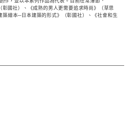
創作，並以本系列作品為代表。目前在常澤節．
貌》（彰國社）、《成熟的男人更需要追求時尚》（草思
《建築繪本─日本建築的形式》（彰國社）、《社會和生