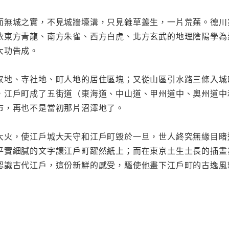
而無城之實，不見城牆壕溝，只見雜草叢生，一片荒蕪。德川
依東方青龍、南方朱雀、西方白虎、北方玄武的地理陰陽學為
大功告成。
家地、寺社地、町人地的居住區塊；又從山區引水路三條入城
，江戶町成了五街道（東海道、中山道、甲州道中、奧州道中
市，再也不是當初那片沼澤地了。
大火，使江戶城大天守和江戶町毀於一旦，世人終究無緣目睹
平實細膩的文字讓江戶町躍然紙上；而在東京土生土長的插畫
認識古代江戶，這份新鮮的感受，驅使他畫下江戶町的古逸風