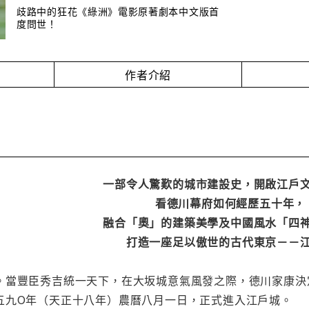
歧路中的狂花《綠洲》電影原著劇本中文版首
度問世！
作者介紹
一部令人驚歎的城市建設史，開啟江戶
看德川幕府如何經歷五十年，
融合「奧」的建築美學及中國風水「四
打造一座足以傲世的古代東京－－
。當豐臣秀吉統一天下，在大坂城意氣風發之際，德川家康決
五九O年（天正十八年）農曆八月一日，正式進入江戶城。