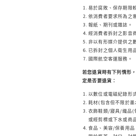
易於腐敗、保存期限較
依消費者要求所為之客
報紙、期刊或雜誌。
經消費者拆封之影音
非以有形媒介提供之數
已拆封之個人衛生用品
國際航空客運服務。
若您退貨時有下列情形，
定是否要退貨：
以數位或電磁紀錄形式
耗材(包含但不限於墨
衣飾鞋類/寢具/織品
或經剪標或下水或商
食品、美容/保養用