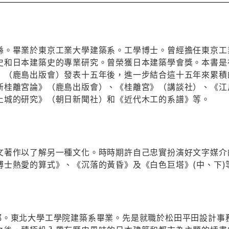
縣。畢業於東京工業大學建築系。工學博士。曾經擔任東京工
史和日本建築史的專業研究。曾榮獲日本建築學會獎。本書是
」（鹿島出版會）發表十五年後，進一步結合這十五年來累積
新桂離宮論》（鹿島出版會）、《桂離宮》（講談社）、《江
土城的研究》（朝日新聞社）和《近代木工的系譜》等。
文著作以了解另一種文化。時時期許自己忠實扮演好文字媒介
博士熱愛的算式》、《沉落的黃昏》及《白色巨塔》(中、下)
都。東北大學工學院建築系畢業。先是就職於松田平田設計事