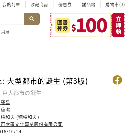
我的訂單
收藏商品
優惠券
誠品點
購物車(
)
0
考用展
: 大型都市的誕生 (第3版)
: 巨大都市の誕生
內藤昌
王蘊潔
積和夫 (穂積和夫)
馬可孛羅文化事業股份有限公司
016/10/14