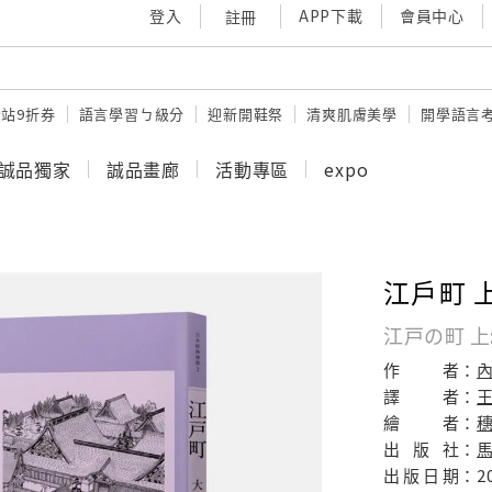
登入
APP下載
會員中心
註冊
站9折券
語言學習ㄅ級分
迎新開鞋祭
清爽肌膚美學
開學語言
誠品獨家
誠品畫廊
活動專區
expo
江戶町 上
江戸の町 上
作
者：
譯
者：
繪
者：
穗
出
版
社：
出
版
日
期：
2