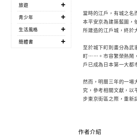
旅遊
當時的江戶，有城之名
青少年
本平安京為建築藍圖，
生活風格
所建造的江戶城，終於
簡體書
至於城下町則畫分為武
町……。市容繁榮熱鬧
戶已成為日本第一大都
然而，明曆三年的一場
究，參考相關文獻，以
步東京街區之際，重新
作者介紹