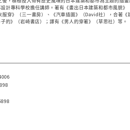
之後，積極投入帶有歷史風味的日本建築和都市為主題的插畫
r和京都設計專科學校擔任講師。著有《畫出日本建築和都市風
衣服穿》（三一書房）、《汽車插圖》（David社），合著
房子的》（岩崎書店）；譯有《男人的穿著》（草思社）等。
4006
898
5898