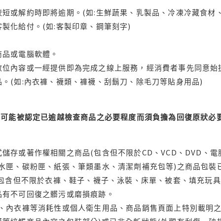
短或解約時即將逾期。(如:生鮮蔬果、乳製品、冷凍冷藏食材、
製化給付。(如:客製印章、鋼筆刻字)
商品或電腦軟體。
位內容或一經提供即為完成之線上服務，經消費者事先同意始提
。(如:內衣褲、襪類、褲襪、刮鬍刀、除毛刀等貼身用品)
可能被認定已逾越檢查商品之必要程度而須負擔為回復原狀必要
儲存或著作權相關之商品(包含但不限於CD、VCD、DVD、電
水匣、碳粉匣、紙張、筆類墨水、清潔劑補充包等)之商品包裝已
(包含但不限於衣褲、鞋子、襪子、泳裝、床單、被套、填充玩具
品有不可回復之髒污或磨損痕跡。
品、內衣褲等消耗性或個人衛生用品、商品銷售頁面上特別載明之