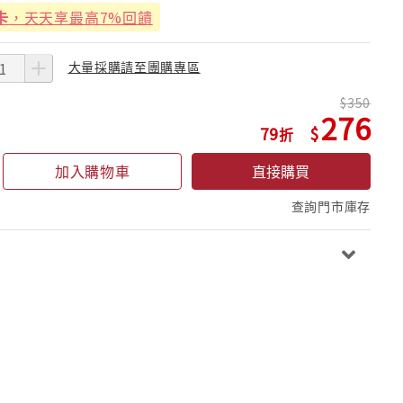
卡
，天天享最高7%回饋
大量採購請至團購專區
350
276
79
加入購物車
直接購買
查詢門市庫存