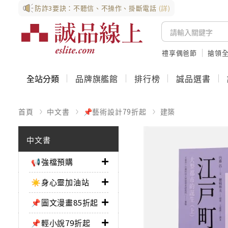
防詐3要訣：不聽信、不操作、掛斷電話
(詳)
禮享偶爸節
搶領全
全站分類
品牌旗艦館
排行榜
誠品選書
首頁
中文書
📌藝術設計79折起
建築
中文書
📢強檔預購
☀️身心靈加油站
📌圖文漫畫85折起
📌輕小說79折起