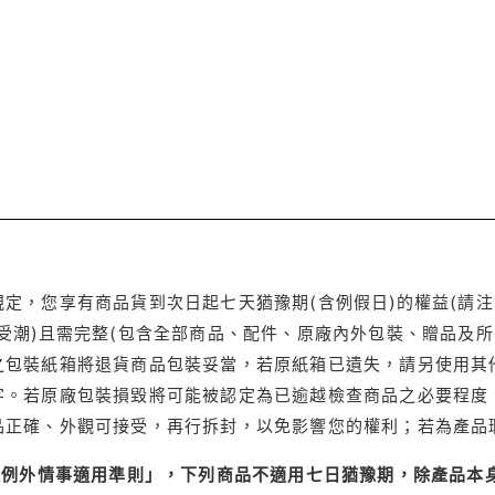
定，您享有商品貨到次日起七天猶豫期(含例假日)的權益(請
受潮)且需完整(包含全部商品、配件、原廠內外包裝、贈品及所
之包裝紙箱將退貨商品包裝妥當，若原紙箱已遺失，請另使用其
字。若原廠包裝損毀將可能被認定為已逾越檢查商品之必要程度，
品正確、外觀可接受，再行拆封，以免影響您的權利；若為產品
理例外情事適用準則」，下列商品不適用七日猶豫期，除產品本