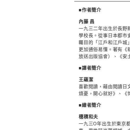
■作者簡介
內藤 昌
一九三二年出生於長野
學校長。從事日本都市
矚目的「江戶和江戶城
更加通俗易懂。著有《
放送出版協會）、《安
■譯者簡介
王蘊潔
喜歡閱讀，藉由閱讀日
煩憂，開心就好》、《
■繪者簡介
穗積和夫
一九三O年出生於東京