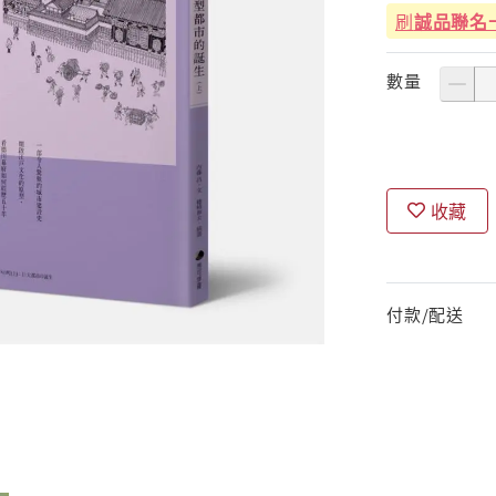
刷
誠品聯名
數量
收藏
付款/配送