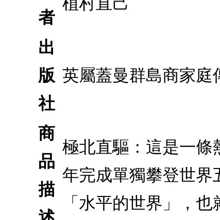
植村直己
者
出
版
英屬蓋曼群島商家庭
社
商
極北直驅：這是一條熱
品
年完成單獨攀登世界
描
「水平的世界」，也
述