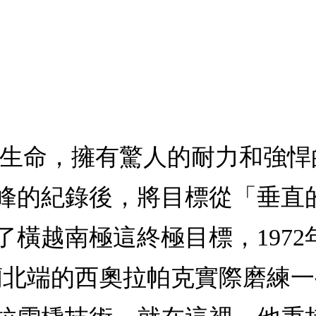
生命，擁有驚人的耐力和強悍的
峰的紀錄後，將目標從「垂直
橫越南極這終極目標，1972
蘭北端的西奧拉帕克實際磨練