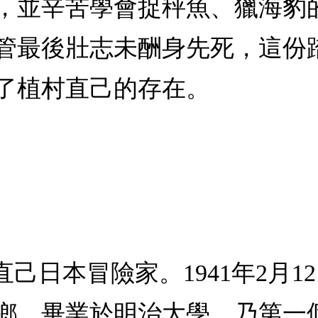
，並辛苦學會捉秤魚、獵海豹
管最後壯志未酬身先死，這份
了植村直己的存在。
直己日本冒險家。1941年2月
鄉。畢業於明治大學。乃第一