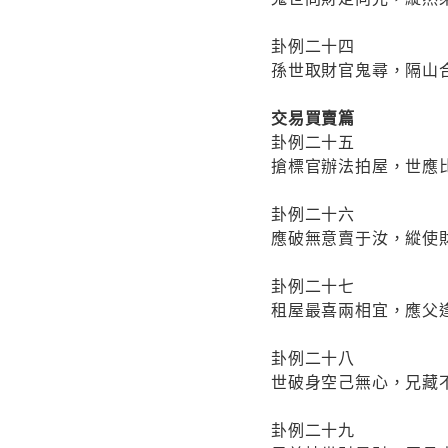
卦例二十四
孫世取財官鬼尋，隔山
交易買賣篇
卦例二十五
搶標官辦法拍屋，世應
卦例二十六
應破無意賣于汝，縱使
卦例二十七
租屋最喜兩相宜，應父
卦例二十八
世破身空己無心，兄藏
卦例二十九