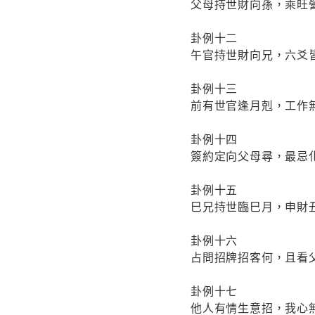
父母持世財向孫，乘旺
卦例十二
午官持世財向兄，六爻
卦例十三
前有世官逢月剋，工作
卦例十四
簽約定向父母尋，最忌
卦例十五
巳兄持世臨巳月，申財
卦例十六
占問招牌招客何，且看
卦例十七
他人有情生意招，我心