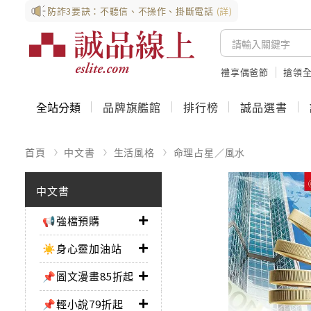
防詐3要訣：不聽信、不操作、掛斷電話
(詳)
禮享偶爸節
搶領全
全站分類
品牌旗艦館
排行榜
誠品選書
首頁
中文書
生活風格
命理占星／風水
中文書
📢強檔預購
☀️身心靈加油站
📌圖文漫畫85折起
📌輕小說79折起