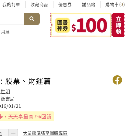
我的訂單
收藏商品
優惠券
誠品點
購物車(
)
0
考用展
: 股票、財運篇
石世明
進源書局
016/01/21
卡
，天天享最高7%回饋
大量採購請至團購專區