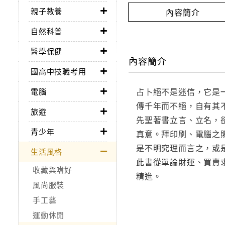
親子教養
內容簡介
自然科普
醫學保健
內容簡介
國高中技職考用
占卜絕不是迷信，它是
電腦
傳千年而不絕，自有其
旅遊
先聖著書立言、立名，
青少年
真意。拜印刷、電腦之
是不明究理而言之，或
生活風格
此書從單論財運、買賣
收藏與嗜好
精進。
風尚服裝
手工藝
運動休閒