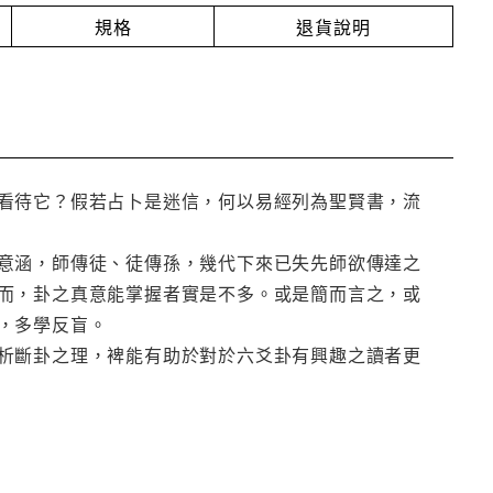
規格
退貨說明
看待它？假若占卜是迷信，何以易經列為聖賢書，流
意涵，師傳徒、徒傳孫，幾代下來已失先師欲傳達之
而，卦之真意能掌握者實是不多。或是簡而言之，或
，多學反盲。
析斷卦之理，裨能有助於對於六爻卦有興趣之讀者更