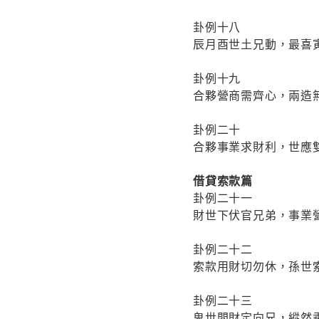
卦例十八
辰月酉世土兄動，最喜
卦例十九
合夥營商需齊心，兩造
卦例二十
合夥事業求財利，世應
借貸索款篇
卦例二十一
財世下伏官兄弟，事業
卦例二十二
索款用財切勿休，孫世
卦例二十三
鬼世問財定向兄，縱然