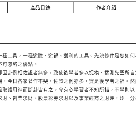
產品目錄
作者介紹
一種工具，一種避險、避禍、獲利的工具。先決條件是您如何
不可忽略之優點。
卻因卦例相佐證者無多，致使後學者多以捉模、揣測先聖所言
賜，今日各家著作不斐，佐證之例亦多，實是後學者之福。然
是取錯用神而斷卦皆有之，令有心學習者不知所措，不學則以
求財、創業求財、股票彩券求財以及事業經商之財運，逐一分