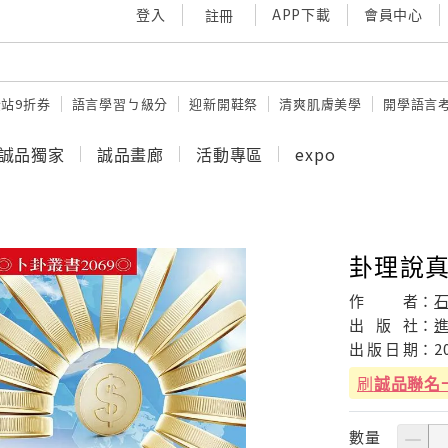
登入
APP下載
會員中心
註冊
站9折券
語言學習ㄅ級分
迎新開鞋祭
清爽肌膚美學
開學語言
誠品獨家
誠品畫廊
活動專區
expo
卦理說真
作
者：
出
版
社：
出
版
日
期：
2
刷
誠品聯名
數量