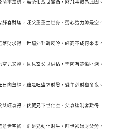
營商本是穩，無奈化洩世變衝，財飛事散為此因。
皆靜春財逢，旺父重重生世身，勞心勞力總是空。
無落財求得，世臨外卦轉反吟，經商不成何來樂。
化空兄又臨，且見玄父世併佔，需防有詐傷財深。
丑日向墓絕，雖是旺盛求財慾，變午剋財猶冬夜。
父爻旺衰得，伏藏兄下世化空，父衰逢制客難得
無意世空搖，雖是兄動化財生，旺世卻嫌財父勞。