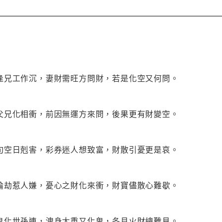
逢兄工作沉，妻財需旺方問財，若是化空又何問。
父兄化相衝，前因無運方來問，後果更有財變空。
旬空日剋害，彩券迷人想致富，財散引憂更是哀。
論劫惹人嫌，憂心之財化來衝，財寶儘散心難歇。
鬼化世孫連，洩身太重又化鬼，冬月火財總難見。