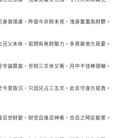
己身衰堪慮，昨是今非財未見，洩身重重為財鬱。
玄兄父未休，若問有無財壓力，多買屋舍方是憂。
月令論寶盒，世財三爻休又衝，月中不佳棒頭嚇。
至今意昏沉，只因兄占三五爻，此去守身方是真。
最忌世財歇，財空且逢忌神衝，合忌之時定歇業。