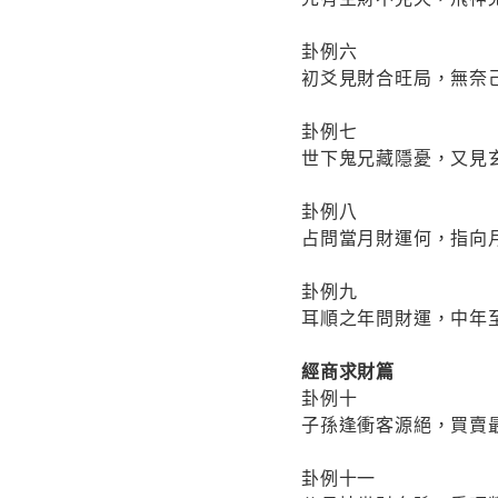
卦例六
初爻見財合旺局，無奈
卦例七
世下鬼兄藏隱憂，又見
卦例八
占問當月財運何，指向
卦例九
耳順之年問財運，中年
經商求財篇
卦例十
子孫逢衝客源絕，買賣
卦例十一