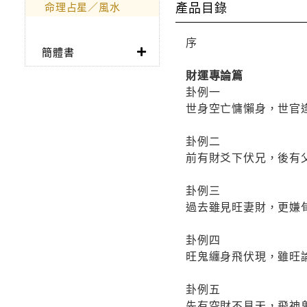
產品目錄
命理占星／風水
序
簡體書
財運專論篇
卦例一
世身空亡慵懶身，世官
卦例二
前有財爻下伏兄，後有
卦例三
過去雖見旺妻財，更嫌
卦例四
旺鬼纏身飛伏現，雖旺
卦例五
先有空財不見天，飛神