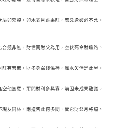
合局卯鬼臨，卯木亥月雖乘旺，應爻逢破必不允。
比合競非無，財世問財父為用，空伏死令財過路。
財旺有若無，財多身弱錢傷神，風水欠佳是此屋。
逢空他無意，甭問財利多與寡，前因未成果難議。
不現友同林，兩造皆此何多問，管它財爻月將臨。