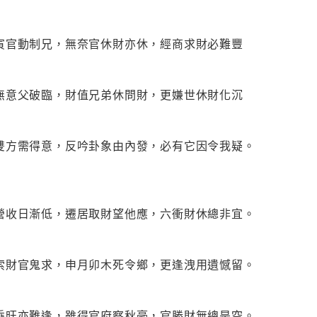
寅官動制兄，無奈官休財亦休，經商求財必難豐
無意父破臨，財值兄弟休問財，更嫌世休財化沉
雙方需得意，反吟卦象由內發，必有它因令我疑。
營收日漸低，遷居取財望他應，六衝財休總非宜。
索財官鬼求，申月卯木死令鄉，更逢洩用遺憾留。
乘旺亦難逢，雖得官府察秋毫，官勝財無總是空。