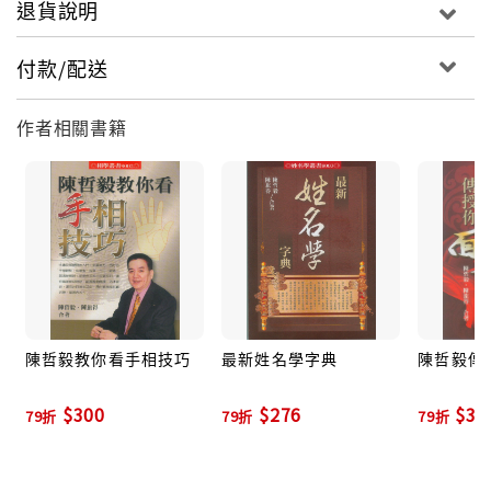
退貨說明
付款/配送
作者相關書籍
陳哲毅教你看手相技巧
最新姓名學字典
陳哲毅傳
$300
$276
$30
79折
79折
79折