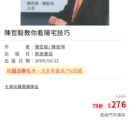
陳哲毅教你看陽宅技巧
作
者：
陳哲毅/ 陳旅得
出
版
社：
進源書局
出
版
日
期：
2009/10/22
刷
誠品聯名卡
，天天享最高7%回饋
大量採購團購專區
350
276
79
查詢門市庫存