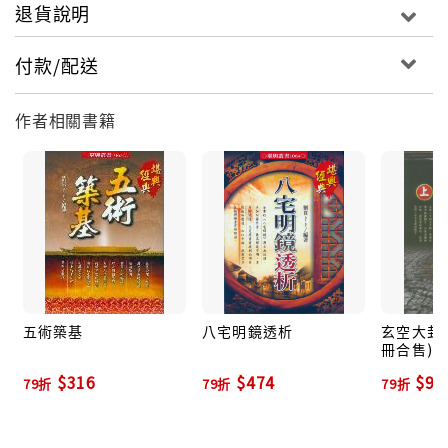
退貨說明
付款/配送
作者相關書籍
五術築基
八宅明鏡透析
玄空大卦透
冊合售)
$316
$474
$94
79折
79折
79折