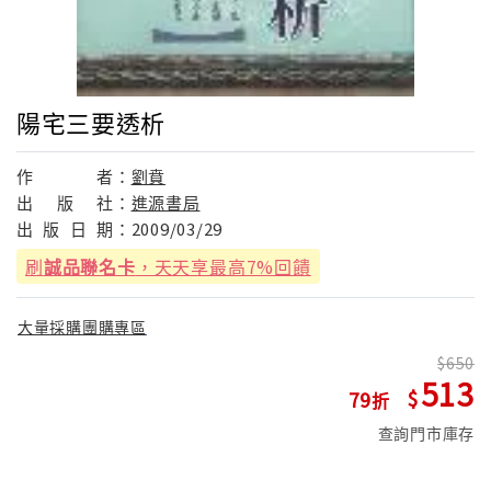
陽宅三要透析
作
者：
劉賁
出
版
社：
進源書局
出
版
日
期：
2009/03/29
刷
誠品聯名卡
，天天享最高7%回饋
大量採購團購專區
650
513
79
查詢門市庫存