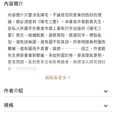
內容簡介
內容簡介只要涉及陽宅，不論是否同意東四西四的理
論，都必須提到《陽宅三要》。本書為作者劉賁先生，
從私人所藏手抄書或市面上重新打字出版的《陽宅三
要》原文，組織鬆散、語意簡短、錯漏別字、標點亂
加，或有訣無圖，或有圖不知其訣，所舉例證無附圖而
難解，或有圖而不真實、誤謬，…………因之，作者劉
先生將原書重新整編，多加附圖於旁，使其理氣更明，
更易閱讀，能對眾多五術有興趣者，與想深入研究探討
者，均有所助益。
展開看更多
作者介紹
規格