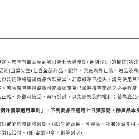
定，您享有商品貨到次日起七天猶豫期(含例假日)的權益(請
受潮)且需完整(包含全部商品、配件、原廠內外包裝、贈品及所
之包裝紙箱將退貨商品包裝妥當，若原紙箱已遺失，請另使用其
字。若原廠包裝損毀將可能被認定為已逾越檢查商品之必要程度，
品正確、外觀可接受，再行拆封，以免影響您的權利；若為產品
理例外情事適用準則」，下列商品不適用七日猶豫期，除產品本
短或解約時即將逾期。(如:生鮮蔬果、乳製品、冷凍冷藏食材、
製化給付。(如:客製印章、鋼筆刻字)