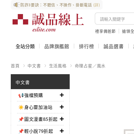
防詐3要訣：不聽信、不操作、掛斷電話
(詳)
禮享偶爸節
搶領全
全站分類
品牌旗艦館
排行榜
誠品選書
首頁
中文書
生活風格
命理占星／風水
中文書
📢強檔預購
☀️身心靈加油站
📌圖文漫畫85折起
📌輕小說79折起