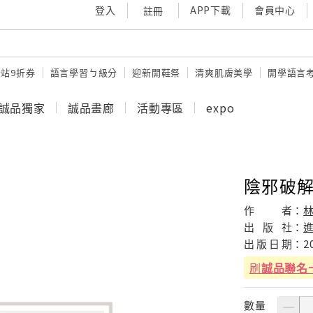
登入
APP下載
會員中心
註冊
站9折券
語言學習ㄅ級分
迎新開鞋祭
清爽肌膚美學
開學語言
誠品獨家
誠品畫廊
活動專區
expo
陰邪破
作
者：
出
版
社：
出
版
日
期：
2
刷
誠品聯名
數量