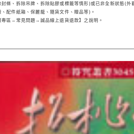
封條、拆除吊牌、拆除貼膠或標籤等情形)或已非全新狀態(外
袋、配件紙箱、保麗龍、隨貨文件、贈品等)。
服專區→常見問題→誠品線上退貨退款】之說明。