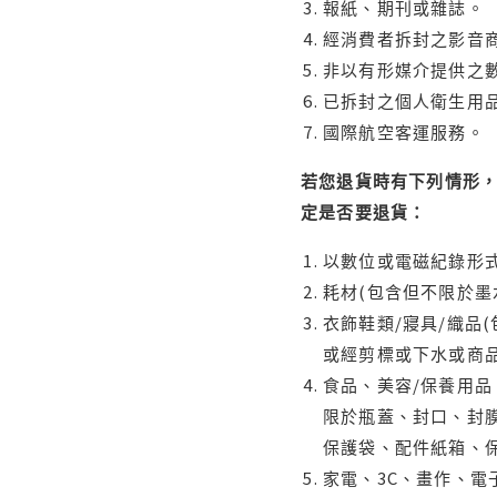
報紙、期刊或雜誌。
經消費者拆封之影音
非以有形媒介提供之數
已拆封之個人衛生用品
國際航空客運服務。
若您退貨時有下列情形，
定是否要退貨：
以數位或電磁紀錄形式
耗材(包含但不限於墨
衣飾鞋類/寢具/織品
或經剪標或下水或商
食品、美容/保養用
限於瓶蓋、封口、封膜
保護袋、配件紙箱、
家電、3C、畫作、