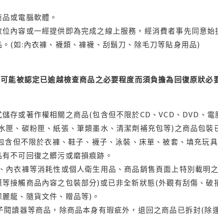
商品或電腦軟體。
位內容或一經提供即為完成之線上服務，經消費者事先同意始提
。(如:內衣褲、襪類、褲襪、刮鬍刀、除毛刀等貼身用品)
可能被認定已逾越檢查商品之必要程度而須負擔為回復原狀必要
儲存或著作權相關之商品(包含但不限於CD、VCD、DVD、電
水匣、碳粉匣、紙張、筆類墨水、清潔劑補充包等)之商品包裝已
(包含但不限於衣褲、鞋子、襪子、泳裝、床單、被套、填充玩具
品有不可回復之髒污或磨損痕跡。
品、內衣褲等消耗性或個人衛生用品、商品銷售頁面上特別載明之
等接觸商品內容之包裝部分)或已非全新狀態(外觀有刮傷、破
保麗龍、隨貨文件、贈品等)。
電子閱讀器等商品，除商品本身有瑕疵外，退回之商品已拆封(除