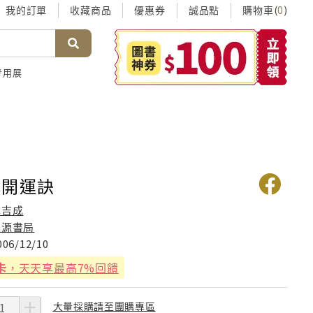
我的訂單
收藏商品
優惠券
誠品點
購物車(
)
0
考用展
解開運訣
林吉成
進源書局
006/12/10
卡
，天天享最高7%回饋
大量採購請至團購專區