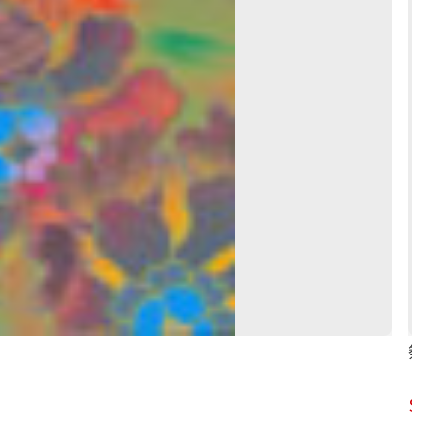
祭改
63