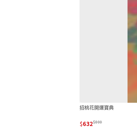
招桃花開運寶典
800
632