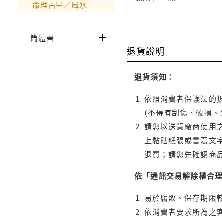
命理占星／風水
簡體書
退貨說明
退貨須知：
依照消費者保護法的規
(不得有刮傷、破損、
請您以送貨廠商使用
上黏貼紙張或書寫文
退費；請您先確認商
依「通訊交易解除權合
易於腐敗、保存期限較
依消費者要求所為之客