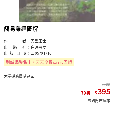
簡易羅經圖解
作
者：
天星居士
出
版
社：
進源書局
出
版
日
期：
2005/01/16
刷
誠品聯名卡
，天天享最高7%回饋
大量採購團購專區
500
395
79
查詢門市庫存