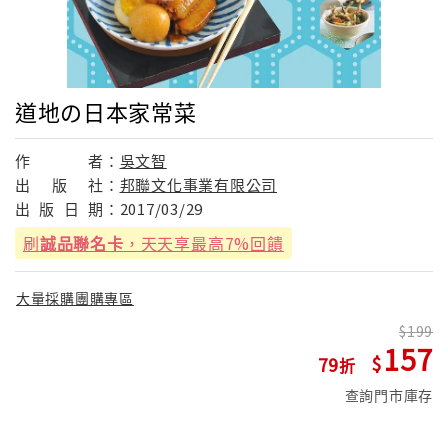
道地の日本家常菜
作
者：
吳文智
出
版
社：
邦聯文化事業有限公司
出
版
日
期：
2017/03/29
刷
誠品聯名卡
，天天享最高7%回饋
大量採購團購專區
199
157
79
查詢門市庫存