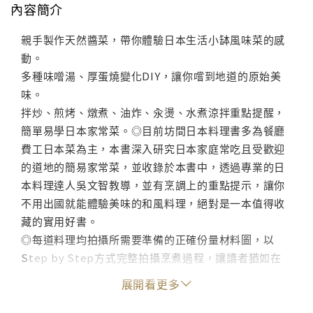
內容簡介
親手製作天然醬菜，帶你體驗日本生活小缽風味菜的感
動。
多種味噌湯、厚蛋燒變化DIY，讓你嚐到地道的原始美
味。
拌炒、煎烤、燉煮、油炸、汆燙、水煮涼拌重點提醒，
簡單易學日本家常菜。◎目前坊間日本料理書多為餐廳
費工日本菜為主，本書深入研究日本家庭常吃且受歡迎
的道地的簡易家常菜，並收錄於本書中，透過專業的日
本料理達人吳文智教導，並有烹調上的重點提示，讓你
不用出國就能體驗美味的和風料理，絕對是一本值得收
藏的實用好書。
◎每道料理均拍攝所需要準備的正確份量材料圖，以
Step by Step方式完整拍攝烹煮過程，讓讀者猶如在
現場看到作者示範的效果。
展開看更多
體驗日劇幸福餐桌的美味 おいしい