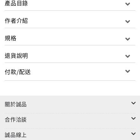
產品目錄
日本料理之所以吸引人，在於日本人對料理的執著，用
餐器具、食材配色的講究，及日劇和生活可愛小物的影
作者介紹
響，讓哈日風在各地隨之蓬勃發展。
於是本書收錄了數十道精選過的道地家常菜，包含日本
規格
待嫁女生必學的「馬鈴薯燉牛肉」，定番受歡迎的「日
式炸豬排」、「可樂餅」、「厚蛋燒」、「鰻魚茶碗
退貨說明
蒸」、「筑前煮」，以及保留食材鮮度燒烤料理的「鹽
烤香魚」、「錫包野蕈鮭魚」，常用調味及食材的「味
付款/配送
噌鯖魚煮」、「和風麻婆豆腐」、「照燒雞肉」、「雞
肉南蠻漬」、「茄子田樂燒」、「蘿蔔泥鮭魚煮」、
「大根油豆腐煮」等，透過詳盡清楚的步驟圖step by
step，並以家裡常用的烹調器具來料理，讓你體驗日本
關於誠品
家庭生活的樂趣，不用出國也能輕鬆做出色香味俱全的
和風料理喔！
合作洽談
誠品線上