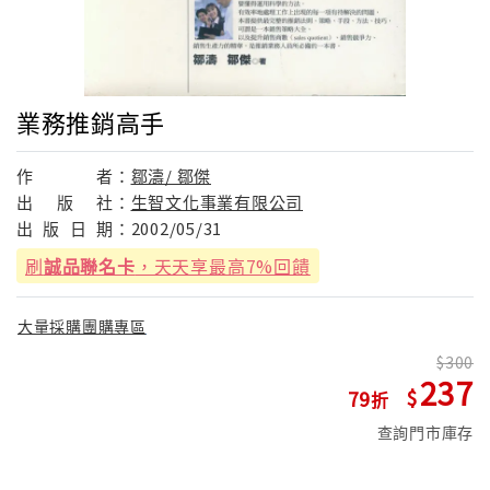
業務推銷高手
作
者：
鄒濤/ 鄒傑
出
版
社：
生智文化事業有限公司
出
版
日
期：
2002/05/31
刷
誠品聯名卡
，天天享最高7%回饋
大量採購團購專區
300
237
79
查詢門市庫存