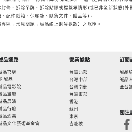
封條、拆除吊牌、拆除貼膠或標籤等情形)或已非全新狀態(外
袋、配件紙箱、保麗龍、隨貨文件、贈品等)。
服專區→常見問題→誠品線上退貨退款】之說明。
誠品通路
營業據點
訂閱
誠品官網
台灣北部
誠品
迷
誠品
台灣中部
誠品
誠品電影院
台灣南部
全台
誠品畫廊
台灣東部
誠品展演
香港
誠品行旅
蘇州
關注
誠品酒窖
東京
誠品文化藝術基金會
吉隆坡