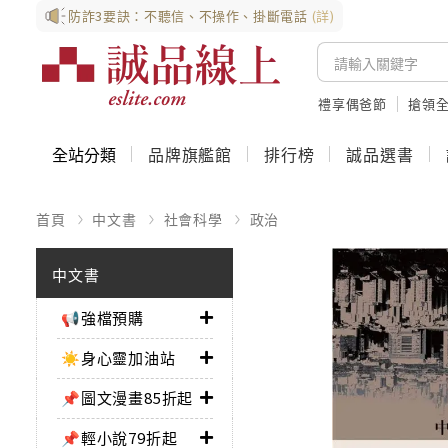
防詐3要訣：不聽信、不操作、掛斷電話
(詳)
禮享偶爸節
搶領全
全站分類
品牌旗艦館
排行榜
誠品選書
首頁
中文書
社會科學
政治
中文書
📢強檔預購
☀️身心靈加油站
📌圖文漫畫85折起
📌輕小說79折起