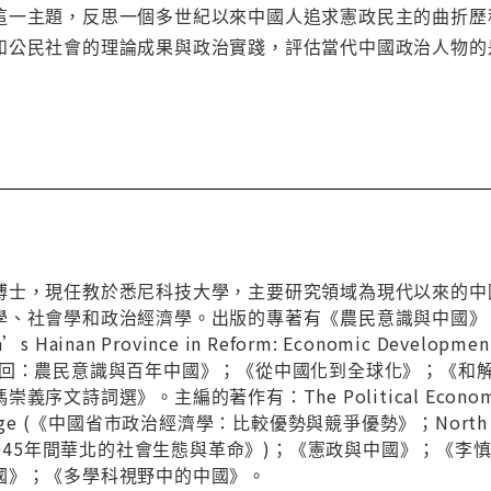
這一主題，反思一個多世紀以來中國人追求憲政民主的曲折歷
和公民社會的理論成果與政治實踐，評估當代中國政治人物的
博士，現任教於悉尼科技大學，主要研究領域為現代以來的中
學、社會學和政治經濟學。出版的專著有《農民意識與中國》
ainan Province in Reform: Economic Developme
輪回：農民意識與百年中國》；《從中國化到全球化》；《和
詩詞選》。主編的著作有：The Political Economy of Chi
tage (《中國省市政治經濟學：比較優勢與競爭優勢》；North China at 
1937-1945年間華北的社會生態與革命》)；《憲政與中國》
國》；《多學科視野中的中國》。