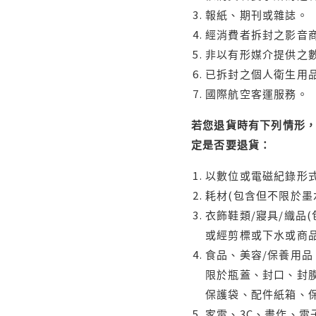
報紙、期刊或雜誌。
經消費者拆封之影音
非以有形媒介提供之數
已拆封之個人衛生用品
國際航空客運服務。
若您退貨時有下列情形，
定是否要退貨：
以數位或電磁紀錄形式
耗材(包含但不限於墨
衣飾鞋類/寢具/織品
或經剪標或下水或商
食品、美容/保養用
限於瓶蓋、封口、封膜
保護袋、配件紙箱、
家電、3C、畫作、