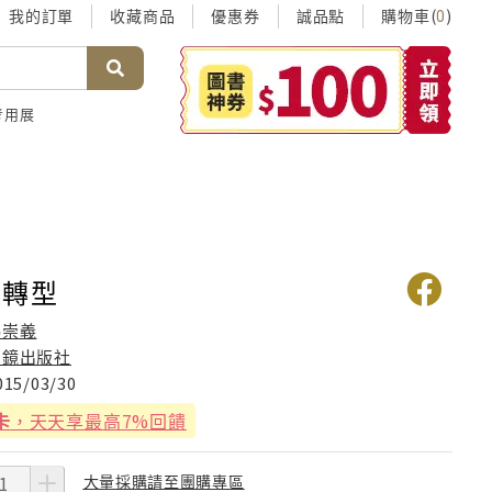
我的訂單
收藏商品
優惠券
誠品點
購物車(
)
0
考用展
政轉型
馮崇義
明鏡出版社
015/03/30
卡
，天天享最高7%回饋
大量採購請至團購專區