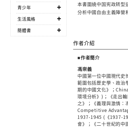
本書圍繞中国宪政转型
青少年
分析中國自由主義陣營
生活風格
簡體書
作者介紹
■作者簡介
馮崇義
中國第一位中國現代史
範圍包括歷史學、政治
期的中國文化》；China’s H
環境分析》)；《走出
之》；《義理與激情：馮崇義序文
Competitive Advan
1937-1945 (《
會》；《二十世紀的中