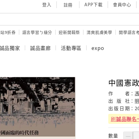
登入
APP下載
會員中心
註冊
站9折券
語言學習ㄅ級分
迎新開鞋祭
清爽肌膚美學
開學語言
誠品獨家
誠品畫廊
活動專區
expo
中國憲
作
者：
出
版
社：
出
版
日
期：
2
刷
誠品聯名
數量