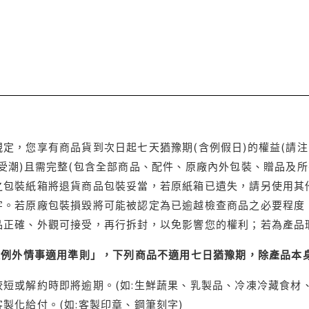
定，您享有商品貨到次日起七天猶豫期(含例假日)的權益(請
受潮)且需完整(包含全部商品、配件、原廠內外包裝、贈品及所
之包裝紙箱將退貨商品包裝妥當，若原紙箱已遺失，請另使用其
字。若原廠包裝損毀將可能被認定為已逾越檢查商品之必要程度，
品正確、外觀可接受，再行拆封，以免影響您的權利；若為產品
理例外情事適用準則」，下列商品不適用七日猶豫期，除產品本
短或解約時即將逾期。(如:生鮮蔬果、乳製品、冷凍冷藏食材、
製化給付。(如:客製印章、鋼筆刻字)