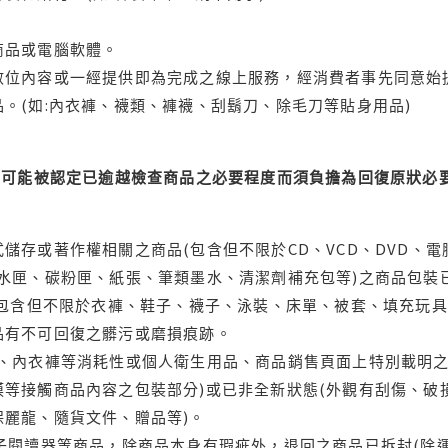
商品或電腦軟體。
位內容或一經提供即為完成之線上服務，經消費者事先同意始提
。(如:內衣褲、襪類、褲襪、刮鬍刀、除毛刀等貼身用品)
可能被認定已逾越檢查商品之必要程度而須負擔為回復原狀必要
儲存或著作權相關之商品(包含但不限於CD、VCD、DVD、電
水匣、碳粉匣、紙張、筆類墨水、清潔劑補充包等)之商品包裝已
(包含但不限於衣褲、鞋子、襪子、泳裝、床單、被套、填充玩具
品有不可回復之髒污或磨損痕跡。
品、內衣褲等消耗性或個人衛生用品、商品銷售頁面上特別載明之
等接觸商品內容之包裝部分)或已非全新狀態(外觀有刮傷、破
保麗龍、隨貨文件、贈品等)。
電子閱讀器等商品，除商品本身有瑕疵外，退回之商品已拆封(除