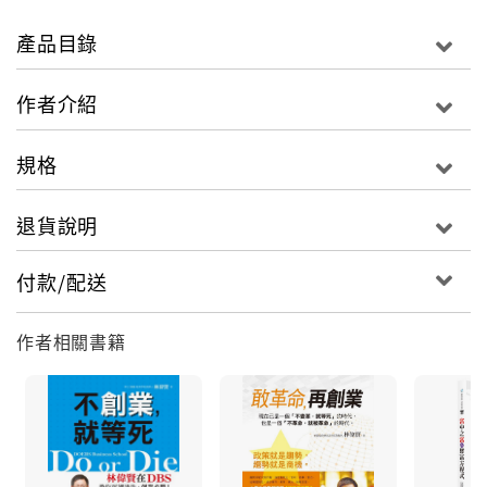
知下，失去了賺錢的動力。
產品目錄
「Money & You」是全世界能融合這兩者，讓你能同時
擁有財富與快樂的課程。
作者介紹
───華文Money&You創辦人＆實踐家教育集團董事長
規格
◎林偉賢
退貨說明
付款/配送
● 從退學生到獲頒榮譽博士的亞洲超級明星講師。
作者相關書籍
● 從一無所有到風靡亞洲的頂級教育集團領航人。
追求富裕時，你所缺乏的觀念與行動是什麼？