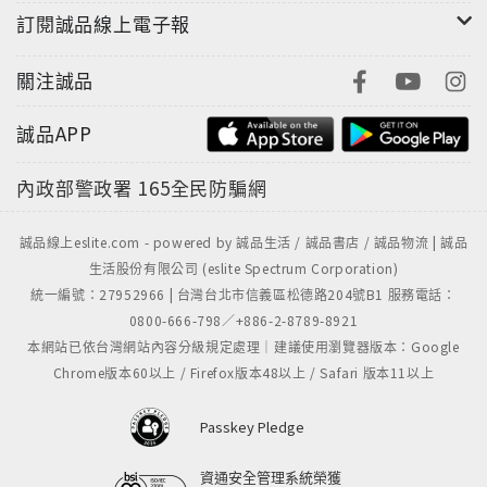
訂閱誠品線上電子報
林偉賢過去大學被退學、經商被騙而破產，曾親如兄弟
的合作夥伴竟拿走了全部資金「人間蒸發」，這對創業
關注誠品
剛有起色的林偉賢不僅是殘酷的事實，更是財富和信心
的丟失。
誠品APP
內政部警政署
165全民防騙網
後來遠在馬來西亞的朋友得知他的遭遇後，強烈推薦他
參加Money&You課程學習，而林偉賢的信心也就是在
誠品線上eslite.com - powered by 誠品生活 / 誠品書店 / 誠品物流 | 誠品
生活股份有限公司 (eslite Spectrum Corporation)
那時又被拾起。
統一編號：27952966 | 台灣台北市信義區松德路204號B1 服務電話：
0800-666-798／+886-2-8789-8921
本網站已依台灣網站內容分級規定處理｜建議使用瀏覽器版本：Google
與國內的MBA或EMBA的課程相比，林偉賢的課程最直
Chrome版本60以上 / Firefox版本48以上 / Safari 版本11以上
觀的優勢是創造了一個國際交流平臺，因為學生是來自
世界各地不同行業的精英分子，更重要的一點是其課程
Passkey Pledge
中獨特的教學方法。
資通安全管理系統榮獲