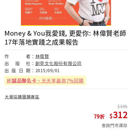
Money & You我愛錢, 更愛你: 林偉賢老師
17年落地實踐之成果報告
作
者：
林偉賢
出
版
社：
創見文化股份有限公司
出
版
日
期：
2015/09/01
刷
誠品聯名卡
，天天享最高7%回饋
大量採購團購專區
395
312
79
查詢門市庫存