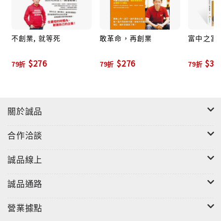
重建自我時，你所需要的勇氣與責任是什麼？
不創業, 就等死
敢革命，再創業
富中之富
$276
$276
$37
本書重磅收錄國際課程「Money & You」之菁華18堂
79折
79折
79折
課，
林偉賢老師將引領你建立強烈的成就動機、做到卓越的
關於誠品
目標實踐、建構屬於你的成功利基點、在金錢累積與生
命價值之間找到絕佳平衡點⋯⋯
合作洽談
現在就讓「Money & You」帶領你邁向富中之富的卓越
誠品線上
人生！！
誠品通路
一個實踐家的故事
營業據點