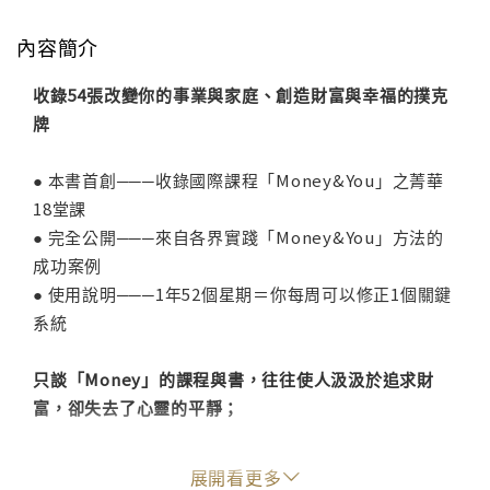
內容簡介
收錄54張改變你的事業與家庭、創造財富與幸福的撲克
牌
● 本書首創───收錄國際課程「Money&You」之菁華
18堂課
● 完全公開───來自各界實踐「Money&You」方法的
成功案例
● 使用說明───1年52個星期＝你每周可以修正1個關鍵
系統
只談「Money」的課程與書，往往使人汲汲於追求財
富，卻失去了心靈的平靜；
只談「You」的心靈成長課程，又往往會在無所求的認
展開看更多