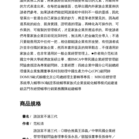
論與實務工具書，將家族經營成長持續變革成功的元素，用最簡單
的方式表達出來。在每把金鑰後面，也舉出國內外家族企業案例供
讀者們參考。如果讀者們能從閱讀過程中得到不一樣的靈感，因此
發展出一套適合自己家族企業的妙方，將是筆者所樂見的。因為經
過系統的組合、親身實踐、證明過的理論，再轉化為可操作的、可
作業的、可複製的管理模式，才是家族企業所應追求的。即使讀者
們考量家族企業目前現況與特性，無法將八把金鑰完全導入；不過
只要能善用其中任何一把，相信都能讓企業有所改變。有些讀者或
許並非任職於家族企業，然而本書所提及的簡單觀念，不僅適用於
家族企業，也非常適用於一般企業經營管理上。■作者簡介范松清
國立中興大學經濟政策碩士畢，獲BMCA中華民國企業經營管理顧
問協會授證為專業顧問師。主要經歷：四維企業中國分公司副總經
理優美企業集團董事長特別助理中國生產力中心(CPC)顧問師
DOMUS歐式櫥櫃北京公司總經理主要轉導專長： MBO目標管理
系統導入輔導ISO驗證系統輔導家族式企業規範化輔導模式組建連
鎖店門市經營輔導行銷業務團隊組建輔導
商品規格
書名 /
誰說富不過三代
作者 /
范松清
誰說富不過三代：◎聯合推薦王添義／中華民國企業經
營管理顧問協會理事長張永昌／鬍鬚張董事長孫偉年／