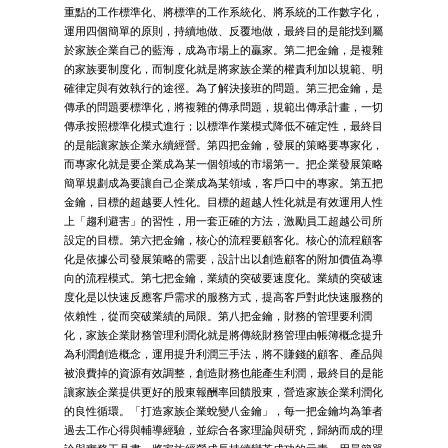
重點的工作標準化、將標準的工作系統化、將系統的工作數字化，
運用四個簡單的原則，持續地做、反覆地做，最終目的是能找到屬
於家族企業自己的藍海，成為市場上的贏家。第二把金鑰，是複雜
的家族要制度化，而制度化就是將家族企業的權責利加以規範、明
確律定與有效執行的途徑。為了解決接班的問題。第三把金鑰，是
傳承的問題要標準化，將複雜的傳承問題，規範出傳承計畫，一切
傳承按照標準化模式進行；以標準作業模式降低不確定性，最終目
的是能讓家族企業永續經營。第四把金鑰，發展的策略要專家化，
而專家化就是要企業成為某一個領域的市場第一。把企業發展策略
簡單規劃成為要讓自己企業成為某領域，客戶口中的專家。第五把
金鑰，目標的超越要人性化。目標的超越人性化就是有效運用人性
上「趨利避害」的習性，用一套正確的方法，激勵員工超越公司所
設定的目標。第六把金鑰，核心的流程要顧客化。核心的流程顧客
化是依據公司發展策略的需要，設計出以創造顧客的附加價值為導
向的流程模式。第七把金鑰，業績的突破要速度化。業績的突破速
度化是以快速反應客戶需求的服務方式，提高客戶對此快速服務的
依賴性，從而突破業績的局限。第八把金鑰，財務的管理要利潤
化，家族企業財務管理利潤化就是將傳統財務管理由帳簿概念提升
為利潤創造概念，運用提升利潤三手法，將不賺錢的顧客、產品與
被浪費掉的資源有效調整，創造財務也能產生利潤，最終目的是能
讓家族企業提供更好的股東報酬率回饋股東，營造家族企業利潤化
的良性循環。「打造家族企業蛻變八金鑰」，每一把金鑰均為筆者
過去工作心得與輔導經驗，並綜合各家理論與研究，歸納而成的理