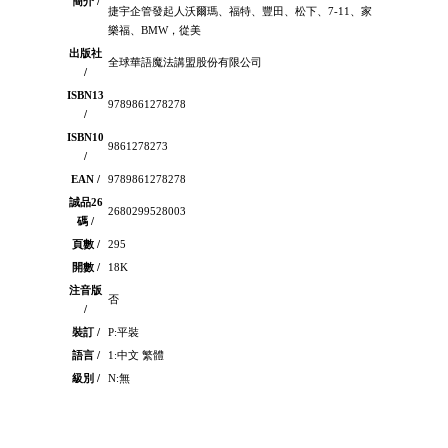
簡介 /
捷宇企管發起人沃爾瑪、福特、豐田、松下、7-11、家
樂福、BMW，從美
出版社
全球華語魔法講盟股份有限公司
/
ISBN13
9789861278278
/
ISBN10
9861278273
/
EAN /
9789861278278
誠品26
2680299528003
碼 /
頁數 /
295
開數 /
18K
注音版
否
/
裝訂 /
P:平裝
語言 /
1:中文 繁體
級別 /
N:無