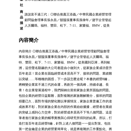
社
商
誰說富不過三代：◎聯合推薦王添義／中華民國企業經營管理
品
顧問協會理事長張永昌／鬍鬚張董事長孫偉年／捷宇企管發起
描
人沃爾瑪、福特、豐田、松下、7-11、家樂福、BMW，從美
述
內容簡介
內容簡介 ◎聯合推薦王添義／中華民國企業經營管理顧問協會理
事長張永昌／鬍鬚張董事長孫偉年／捷宇企管發起人沃爾瑪、福
特、豐田、松下、7-11、家樂福、BMW，從美國到亞洲，再到歐
洲，這些聲名顯赫的大公司都是由小做到大，從家族企業成功晉升
百年老店！當企業在面臨經營成本居高不下、接班的問題、業績難
以突破……等種種的困惑，下一步該怎麼走呢？本書的經營8鑰，
將轉變企業富不過三代的命運，再創另一個高峰，持續卓越、長
青！在企業發展過程中，我們歸納出當前家族企業所面臨的問題。
包括企業的經營日益艱難，面對複雜的家族難解難分，接班的問題
煩憂已久，面對市場的變化難以掌握情況，家族企業普遍工作的達
成效果不彰，對於家族企業在內部的作業紛紛擾擾，經營者在業績
的突破上感到心力交瘁，對於經營成本居高不下等八個問題。這是
筆者進行家族企業的輔導實務與心得研究所得到的結果。所以，打
造打造百年老店經營8鑰，針對上述八個問題一一提出對策。包括
第一把金鑰是企業的經營要簡單化，就是將複雜的工作重點化、將