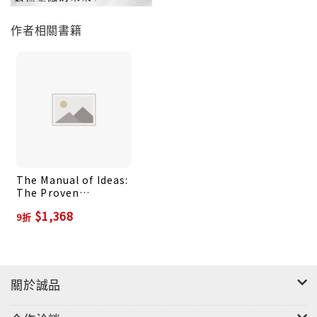
序？
作者相關書籍
The Manual of Ideas:
The Proven
Framework for
$1,368
9折
Finding the Best
Value Investments
關於誠品