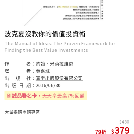
波克夏沒教你的價值投資術
The Manual of Ideas: The Proven Framework for
Finding the Best Value Investments
作
者：
約翰．米荷拉維奇
譯
者：
黃嘉斌
出
版
社：
寰宇出版股份有限公司
出
版
日
期：
2016/06/30
刷
誠品聯名卡
，天天享最高7%回饋
大量採購團購專區
480
379
79