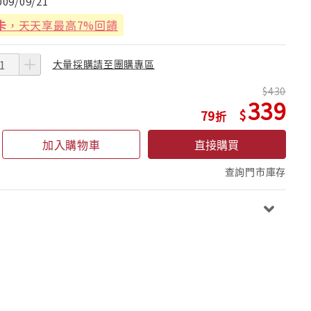
009/09/21
卡
，天天享最高7%回饋
大量採購請至團購專區
430
339
79
加入購物車
直接購買
查詢門市庫存