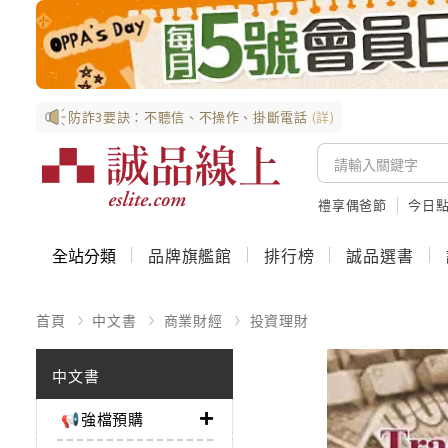
防詐3要訣：不聽信、不操作、掛斷電話
(詳)
禮享偶爸節
今日
全站分類
品牌旗艦館
排行榜
誠品選書
首頁
中文書
商業財經
投資理財
中文書
📢強檔預購