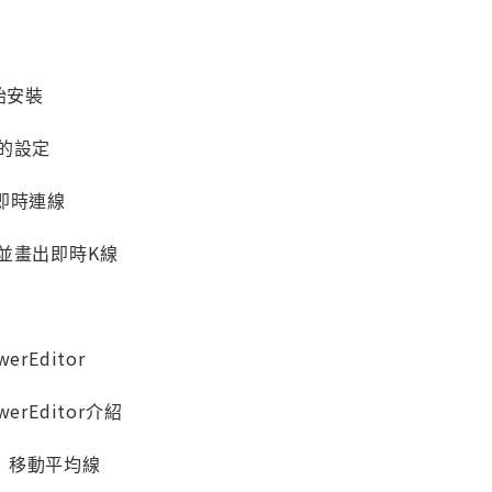
裝
開始安裝
的設定
設定即時連線
並畫出即時K線
erEditor
werEditor介紹
：移動平均線