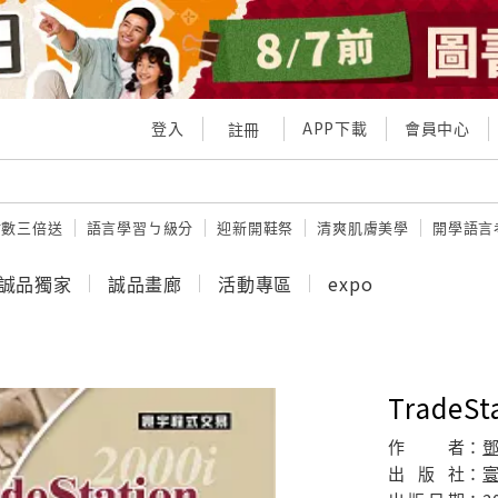
登入
APP下載
會員中心
註冊
點數三倍送
語言學習ㄅ級分
迎新開鞋祭
清爽肌膚美學
開學語言
誠品獨家
誠品畫廊
活動專區
expo
Trade
作
者：
鄧
出
版
社：