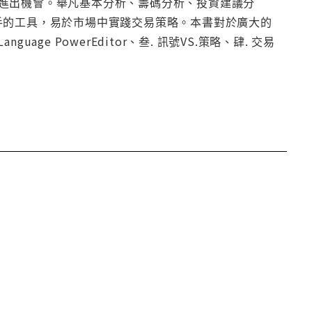
進出機會。舉凡基本分析、籌碼分析、投資建議分
易上手的工具，易於市場中實踐交易策略。本書對於廣大的
uage PowerEditor、叁. 訊號VS.策略、肆. 交易