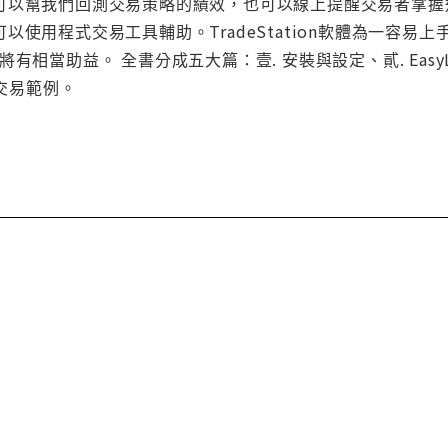
可以幫我們回測交易策略的績效，也可以線上提醒交易者掌握
以使用程式交易工具輔助。TradeStation軟體為一容
者，將有相當助益。 全書分成五大篇：壹. 安裝與設定、貳. EasyLang
式交易範例。