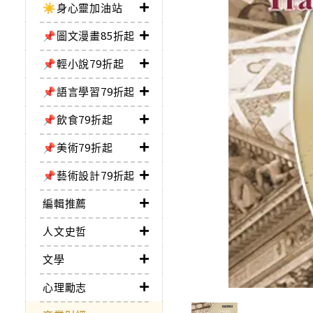
☀️身心靈加油站
📌圖文漫畫85折起
📌輕小說79折起
📌語言學習79折起
📌飲食79折起
📌美術79折起
📌藝術設計79折起
編輯推薦
人文史哲
文學
心理勵志