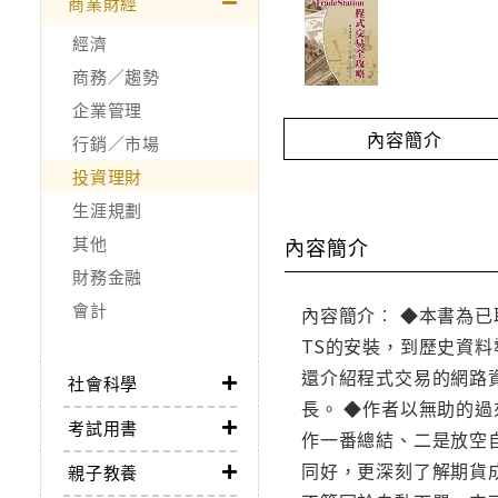
商業財經
經濟
商務／趨勢
企業管理
內容簡介
行銷／市場
投資理財
生涯規劃
其他
內容簡介
財務金融
會計
內容簡介︰ ◆本書為已取得
TS的安裝，到歷史資料
還介紹程式交易的網路
社會科學
長。 ◆作者以無助的過來
考試用書
作一番總結、二是放空
同好，更深刻了解期貨
親子教養