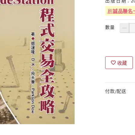
出
版
日
期：
2
刷
誠品聯名
數量
收藏
付款/配送