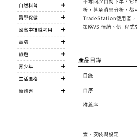
不等同於自動下單，它
自然科普
析，甚至消息分析，都可
醫學保健
TradeStation使用
策略VS.情緒、伍. 程
國高中技職考用
電腦
旅遊
產品目錄
青少年
目錄
生活風格
自序
簡體書
推薦序
壹、安裝與設定