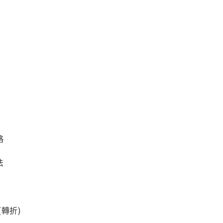
略
法
轉折)