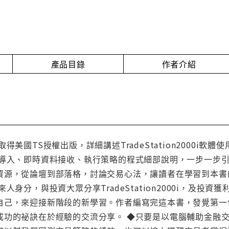
產品目錄
作者介紹
美國TS授權出版，詳細講述TradeStation2000i軟體使
導入、即時資料接收、執行策略的程式細部說明，一步一步引導讀者
資源，從論壇到部落格，討論交易心法，讓讀者在學習到本書
人身分，與投資大眾分享TradeStation2000i，及
自己，來迎接新階段的新學習。作者編寫完這本書，發覺第一
成功的祕訣在於經驗的交流分享。 ◆只要是以電腦輔助金融