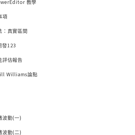
rEditor 教學
事項
法：真實區間
開發123
能評估報告
 Williams論點
波動(一)
波動(二)