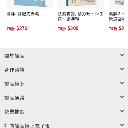
後？ 常疲勞的你，是胖子？ 天氣再嚴寒，是不肯多穿
衣、是怕遮掩身材的女孩？
濕胖: 減肥先去濕
祛濕養腎, 精力旺、少生
濕胖2.0:
病、更年輕
康這回事
是讓你無
$276
$300
$35
79折
79折
79折
聚焦濕胖
從濕胖的
來!
關於誠品
合作洽談
誠品線上
誠品通路
營業據點
訂閱誠品線上電子報