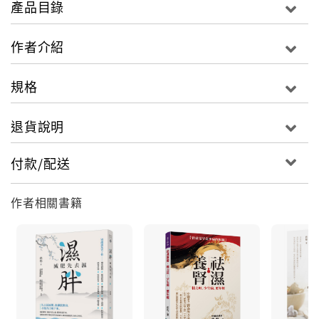
產品目錄
始缺氧的提示。 一些我們習以為常的小毛病，諸如容易
感冒、愛出汗、失眠、腰酸背痛等，都會使我們感覺到
作者介紹
疲勞，同時還可能是某些疾病的前兆，因此當有疲勞的
感覺時，一定要追根溯源，弄清楚究竟是身體的哪個部
規格
位不舒服了，以便對症下藥，消除疲勞，維護健康。 能
被自我累倒的人，肯定是什麼事情都把自我放在第一
退貨說明
位，我的投資、我的房子、我的車子、我的工資……他
們承載各種欲望的容器總是嗷嗷待哺。所以一個人只有
付款/配送
在忘我的時候，才不會覺得累，把裝那些欲望的容器扔
了，累也就沒有了寄居地。 人們之所以生病和心思過重
作者相關書籍
有很大關係，由此也可以推及疲勞作為疾病前兆，乃至
症狀的疲勞，大多也和心理壓力脫不了干係。所以預防
和治療疲勞，真正需要養身的只是一部分，更多的是需
要「養心」，若非如此，即便是用大堆的補藥也見得能
得到療效。 當總覺的疲憊不堪時，何妨自問: 疲勞的同
時，是上樓就喘？ 疲勞的同時，是頻繁感冒？ 疲勞的同
時，是腰在空空地疼？ 疲勞最容易出現在炎熱的夏天之