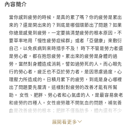
內容簡介
當你感到疲勞的時候，是真的累了嗎？你的疲勞是累出
來的？還是閑出來的？到底是哪個環節出了問題？如果
你總是感覺到疲勞，一定要搞清楚疲勞的根本原因，不
要草率地用「慢性疲勞症候群」或者「亞健康」來敷衍
自己，以免疾病到來時措手不及！ 時下不管是勞力者還
是勞心者，都在抱怨疲勞。累出來的疲勞是身體的過
勞，當然對身體造成消耗，譬如過勞死的人。而心眼先
行的勞心者，疲乏也不亞於勞力者，是因思慮過度，心
理壓力所造成的。日積月累下的疲劳，到底是身心哪裡
出了問題要先厘清，這樣對對疲勞的改善才能有所幫
助。 女性、肥胖、勞心者和心氣虛的人，是最容易衰老
和疲勞的四種人。女性疲勞離不開氣血的問題，補氣養
血是改善疲勞的根本；肥胖不僅脂肪多，體內還有不少
髒東西，不能忽略了體內環保；用腦過度，不論哪種原
展開看更多
因引起的頭痛，真正的治療是在不發作時，根治引發頭
痛的原因；心氣虛就是血氧減少，因此疲勞便是身體開