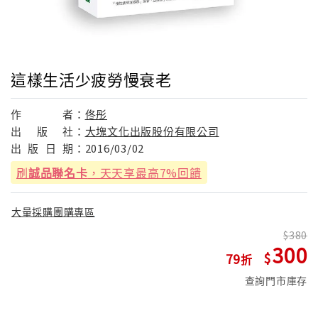
這樣生活少疲勞慢衰老
作
者：
佟彤
出
版
社：
大塊文化出版股份有限公司
出
版
日
期：
2016/03/02
刷
誠品聯名卡
，天天享最高7%回饋
大量採購團購專區
380
300
79
查詢門市庫存