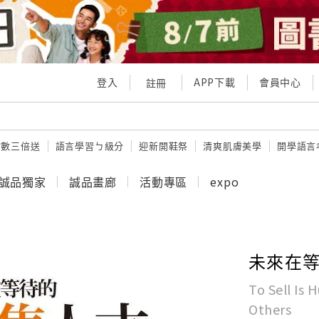
登入
APP下載
會員中心
註冊
點數三倍送
語言學習ㄅ級分
迎新開鞋祭
清爽肌膚美學
開學語言
誠品獨家
誠品畫廊
活動專區
expo
未來在
To Sell Is
Others