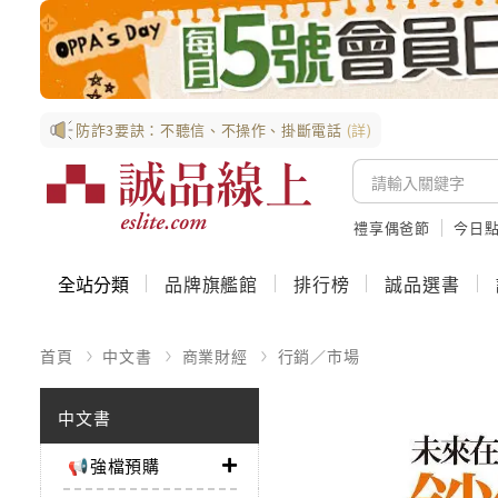
防詐3要訣：不聽信、不操作、掛斷電話
(詳)
禮享偶爸節
今日
全站分類
品牌旗艦館
排行榜
誠品選書
首頁
中文書
商業財經
行銷／市場
中文書
📢強檔預購