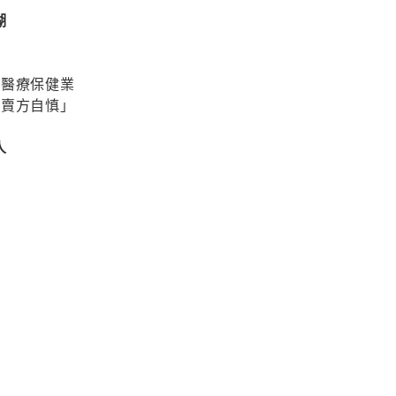
湖
／醫療保健業
「賣方自慎」
人