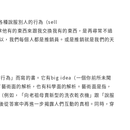
sell
各種說服別人的行為（
拿他有的東西來跟我交換我有的東西，是再尋常不過
以，我們每個人都是推銷員。或是推銷就是我們的天
big idea
售行為」而寫的書。它有
（一個你前所未聞
有藝術面的解析，也有科學面的解析。藝術面是指，
（例如，「向老祖母賣新型的洗衣乾衣機」跟「說服
後從答案中再進一步揭露人們互動的真相。同時，穿