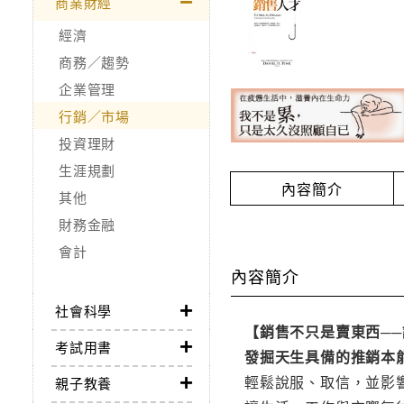
商業財經
經濟
商務／趨勢
企業管理
行銷／市場
投資理財
生涯規劃
內容簡介
其他
財務金融
會計
內容簡介
社會科學
【銷售不只是賣東西─
考試用書
發掘天生具備的推銷本
輕鬆說服、取信，並影
親子教養