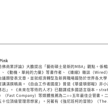
Pink
哈佛商業評論》大膽提出「藝術碩士是新的MBA」觀點。係
Nation）、《動機，單純的力量》等書作者、《連線》雜誌（W
治議題發表文章，並就經濟轉型及新興職場趨勢於世界各大學
宮講演撰稿員。《自由工作者國度》曾是《華盛頓郵報》非小
」。《未來在等待的人才》已翻譯成多國語言版本，strategy +
業》（Fast Company）等媒體推薦為二○○五年最佳企
位頂級管理思想家」。另著有《強尼班柯的冒險》（The Advent