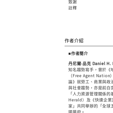
致謝
註釋
作者介紹
■作者簡介
丹尼爾‧品克 Daniel H. 
知名趨勢寫手，曾於《
（Free Agent 
論》就勞工、商業與政
與社會趨勢，亦是前白
「人力資源管理關係的基石
Herald）及《快速企
家」共同舉辦的「全球五十
國華府。