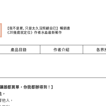
【我不是累, 只是太久沒照顧自已】暢銷書
《20幾歲就定位》作者水淼最新著作
產品目錄
作者介紹
各界
─讓誰都買單，你我都辦得到！】
能，
響他人，