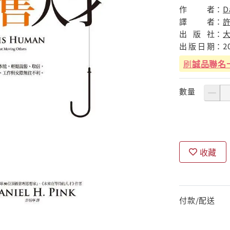
作
者：
D
譯
者：
出
版
社：
出
版
日
期：
2
刷
誠品聯名
數量
收藏
付款/配送