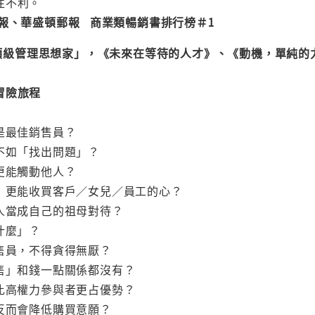
往不利。
報、華盛頓郵報 商業類暢銷書排行榜＃1
0位頂級管理思想家」，《未來在等待的人才》、《動機，單純
冒險旅程
是最佳銷售員？
不如「找出問題」？
更能觸動他人？
售」更能收買客戶／女兒／員工的心？
人當成自己的祖母對待？
什麼」？
售員，不得貪得無厭？
售」和錢一點關係都沒有？
比高權力參與者更占優勢？
反而會降低購買意願？