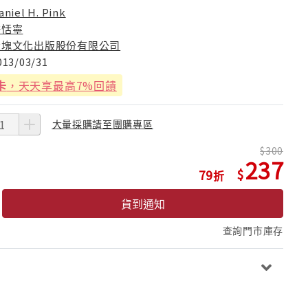
aniel H. Pink
許恬寧
大塊文化出版股份有限公司
013/03/31
卡
，天天享最高7%回饋
大量採購請至團購專區
300
237
79
貨到通知
查詢門市庫存