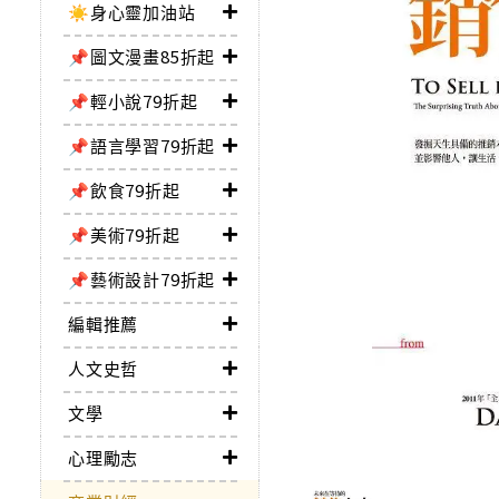
☀️身心靈加油站
📌圖文漫畫85折起
📌輕小說79折起
📌語言學習79折起
📌飲食79折起
📌美術79折起
📌藝術設計79折起
編輯推薦
人文史哲
文學
心理勵志