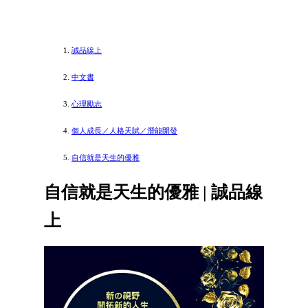
誠品線上
中文書
心理勵志
個人成長／人格天賦／潛能開發
自信就是天生的優雅
自信就是天生的優雅 | 誠品線
上