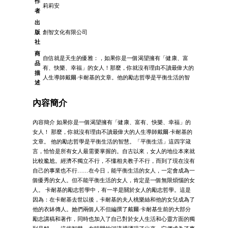
作
莉莉安
者
出
版
創智文化有限公司
社
商
自信就是天生的優雅：，如果你是一個渴望擁有「健康、富
品
有、快樂、幸福」的女人！那麼，你就沒有理由不讀最偉大的
描
人生導師戴爾‧卡耐基的文章。他的勵志哲學是平衡生活的智
述
內容簡介
內容簡介 如果你是一個渴望擁有「健康、富有、快樂、幸福」的
女人！ 那麼，你就沒有理由不讀最偉大的人生導師戴爾‧卡耐基的
文章。 他的勵志哲學是平衡生活的智慧。「平衡生活」這四字箴
言，恰恰是所有女人最需要掌握的。自古以來，女人的地位本來就
比較尷尬。經濟不獨立不行，不懂相夫教子不行，而到了現在沒有
自己的事業也不行……在今日，能平衡生活的女人，一定會成為一
個優秀的女人。但不能平衡生活的女人，肯定是一個無限煩惱的女
人。 卡耐基的勵志哲學中，有一半是關於女人的勵志哲學。這是
因為：在卡耐基去世以後，卡耐基的夫人桃樂絲和他的女兒成為了
他的衣缽傳人。她們兩個人不但編撰了戴爾‧卡耐基生前的大部分
勵志講稿和著作，同時也加入了自己對於女人生活和心靈方面的獨