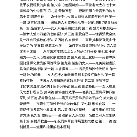
雙手改變現狀的典範 第八篇 心態關鍵點―—兩位老太太在七十大
壽發表的生命誓言 第九篇 善待智慧―—把聰明用在最需要的地方
第十篇 隱瞞年齡―—為什麼不少女演員顯得比實際年齡年輕 第十
一篇 選擇的理由―—總統夫人和丈夫生活在一起的理由 7提升品位
第一篇 品位女人―—女人永遠美麗的法寶 第二篇 魅力可以創造―
—讓女人魅力四射的七個祕訣 第三篇 寵愛自己―—懂得消費金錢
是一種自我解放的標誌 第四篇 內在價值―—高級貨和便宜貨由什
麼決定的 第五篇 規範工作服―—如何穿出職業套裝的品位 第六篇
露美不露怯―—怎麼露才能體現出女人的品位與修養 第七篇 手的
魅力―—女人心理變化的重要信號 第八篇 愛上化妝―—美容專家
關於選擇化妝品的兩個環節 第九篇 捲髮的女人―—完美捲髮應該
具有的幾個標準 第十篇 皮膚護養―—生活品質和性情說明書 第十
一篇 吃的節奏―—女人怎樣才能吃出美麗 8怎樣打扮自己 第一篇
梳妝打扮―—美麗女人都知道的化妝三件寶 第二篇 服飾符號―—
你的衣裝透露出來的十個身分祕密 第三篇 服裝搭配―—女人在夏
天怎麼打理自己 第四篇 服飾整體效果―—著裝的三層境界和四個
原則 第五篇 品味聚焦點―—購買高品質飾品的若干講究 第六篇 項
鍊佩帶―—視覺中可讀性最強的裝飾佩件 第七篇 學會化妝―—一
套簡便而考究的化妝工具 第八篇 化妝才積極―—最常用的三類妝
容方法 第九篇 體態美―—優雅的女人怎麼站、怎麼走和怎麼坐臥
第十篇 身體柔軟度―—初級而簡單的伸展運動怎麼做 第十一篇 控
制體重―—減重和控重的根本區別