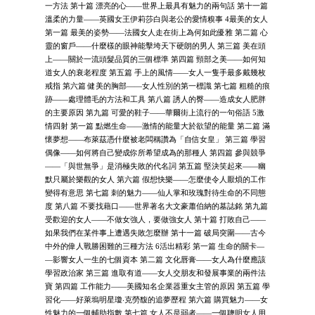
一方法 第十篇 漂亮的心―—世界上最具有魅力的兩句話 第十一篇
溫柔的力量―—英國女王伊莉莎白與老公的愛情糗事 4最美的女人
第一篇 最美的姿勢―—法國女人走在街上為何如此優雅 第二篇 心
靈的窗戶―—什麼樣的眼神能擊垮天下硬朗的男人 第三篇 美在頭
上―—關於一流頭髮品質的三個標準 第四篇 頸部之美―—如何知
道女人的衰老程度 第五篇 手上的風情―—女人一隻手最多戴幾枚
戒指 第六篇 健美的胸部―—女人性別的第一標識 第七篇 粗糙的痕
跡―—處理體毛的方法和工具 第八篇 誘人的臀―—造成女人肥胖
的主要原因 第九篇 可愛的鞋子―—華爾街上流行的一句俗語 5激
情四射 第一篇 點燃生命―—激情的能量大於欲望的能量 第二篇 滿
懷夢想―—布萊茲憑什麼被老闆稱讚為「自信女皇」 第三篇 學習
偶像―—如何將自己變成你所希望成為的那種人 第四篇 參與競爭
―—「與世無爭」是消極失敗的代名詞 第五篇 堅決笑起來―—幽
默只屬於樂觀的女人 第六篇 假想快樂―—怎麼使令人厭煩的工作
變得有意思 第七篇 刺的魅力―—仙人掌和玫瑰對待生命的不同態
度 第八篇 不要找藉口―—世界著名大文豪蕭伯納的墓誌銘 第九篇
受歡迎的女人―—不做女強人，要做強女人 第十篇 打敗自己―—
如果我們在某件事上遭遇失敗怎麼辦 第十一篇 破局突圍―—古今
中外的偉人戰勝困難的三種方法 6活出精彩 第一篇 生命的關卡―
—影響女人一生的七個資本 第二篇 文化唇膏―—女人為什麼應該
學習政治家 第三篇 進取有道―—女人交朋友和發展事業的兩件法
寶 第四篇 工作能力―—美國知名企業器重女主管的原因 第五篇 學
習化―—好萊塢明星瓊‧克勞馥的追夢歷程 第六篇 購買魅力―—女
性魅力的一個輔助指數 第七篇 女人不是弱者―—一個聰明女人用