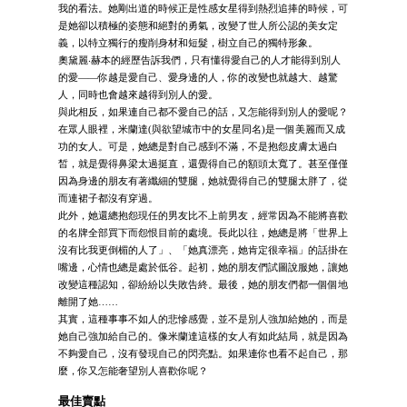
我的看法。她剛出道的時候正是性感女星得到熱烈追捧的時候，可
是她卻以積極的姿態和絕對的勇氣，改變了世人所公認的美女定
義，以特立獨行的瘦削身材和短髮，樹立自己的獨特形象。
奧黛麗‧赫本的經歷告訴我們，只有懂得愛自己的人才能得到別人
的愛—―你越是愛自己、愛身邊的人，你的改變也就越大、越驚
人，同時也會越來越得到別人的愛。
與此相反，如果連自己都不愛自己的話，又怎能得到別人的愛呢？
在眾人眼裡，米蘭達(與欲望城市中的女星同名)是一個美麗而又成
功的女人。可是，她總是對自己感到不滿，不是抱怨皮膚太過白
皙，就是覺得鼻梁太過挺直，還覺得自己的額頭太寬了。甚至僅僅
因為身邊的朋友有著纖細的雙腿，她就覺得自己的雙腿太胖了，從
而連裙子都沒有穿過。
此外，她還總抱怨現任的男友比不上前男友，經常因為不能將喜歡
的名牌全部買下而怨恨目前的處境。長此以往，她總是將「世界上
沒有比我更倒楣的人了」、「她真漂亮，她肯定很幸福」的話掛在
嘴邊，心情也總是處於低谷。起初，她的朋友們試圖說服她，讓她
改變這種認知，卻紛紛以失敗告終。最後，她的朋友們都一個個地
離開了她……
其實，這種事事不如人的悲慘感覺，並不是別人強加給她的，而是
她自己強加給自己的。像米蘭達這樣的女人有如此結局，就是因為
不夠愛自己，沒有發現自己的閃亮點。如果連你也看不起自己，那
麼，你又怎能奢望別人喜歡你呢？
最佳賣點