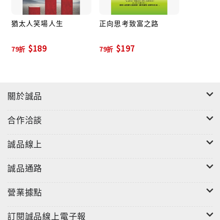
如果說，現代的黑色幽默比昔日的黑色幽默更黑的話，
那可能是現代人特別喜歡「自我消遣」所使然吧！以致
猶太人笑場人生
正向思考致富之路
搬進黑色幽默的體裁及情景等，比往昔增加了很多；同
$189
$197
時，其苛酷以及曲折的程度自然也比昔日提高了很多。
79折
79折
不信，你看—― 猶太人屠殺者蓋世太保―─阿道夫‧愛希
曼，在以色列的國際法庭被宣判絞刑。 審判長說，根據
猶太人的律法，死刑囚可以說出一個希望。愛希曼在稍
關於誠品
微思考以後說，希望能夠成為一個猶太教徒，也就是歸
化為猶太人。審判長請他說明理由，愛希曼回答：「我
合作洽談
歸化為猶太人以後，那不就等於多死了一個猶太人。」
你相不相信，這個笑話其實是猶太人自己說的，猶太人
誠品線上
歷經幾千年的王國命運，流離到世界各地，處處受到迫
害，然而他們仍不喪失鬥志，堅持生命的意義，而這之
誠品通路
中他們「發明」了很多笑話，借以提升生存的勇氣！
對於正經八百的正直人士而言，笑話也不會放過他，除
營業據點
了嘲諷這種人的冥頑不化、不解風情之外，也對他們嚴
以待人、寬以律己的虛假面具一一揭穿，因為跳脫一成
訂閱誠品線上電子報