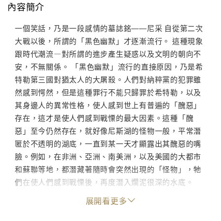
內容簡介
一個笑話，乃是一段感情的墓誌銘――尼采 自從第二次
大戰以後，所謂的「黑色幽默」才逐漸流行。 這種現象
跟時代潮流—對所謂的進步產生疑惑以及文明的朝向不
安，不無關係。 「黑色幽默」流行的直接原因，乃是希
特勒第三國對猶太人的大屠殺。人們對納粹黨的犯罪雖
然感到愕然，但是這種罪行不能只歸罪於希特勒，以及
其身邊人的異常性格，使人感到世上有普遍的「醜惡」
存在，這才是使人們感到戰慄的最大因素。這種「醜
惡」至今仍然存在，就好像尼斯湖的怪物一般，平常潛
匿於不透明的湖底，一直到某一天才顯露出其醜惡的嘴
臉。例如，在非洲、亞洲、南美洲，以及美國的大都市
和蘇聯等地，都潛藏著隨時會突然出現的「怪物」，牠
們在使人們感到戰慄後，再度潛入爛泥很深的水底。
換句話說，隨時都有巨大的邪惡之物—―想伺機攻擊我
展開看更多
們。
笑話，可以敏感的反映遍地存在的邪惡，這是因為笑話