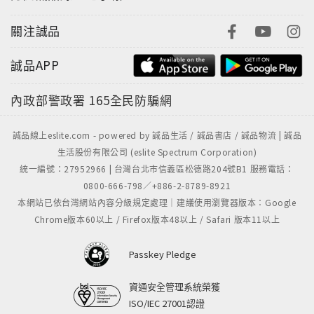
不變的道貌岸然，盡搞些出格的事兒，果然匠心獨具、
引領風騷，為黑白生活添上五彩繽紛……
關注誠品
本書所收錄的「黑色笑話」，其「射程」的長短，以及
「破壞力」的大小，都有賴讀者諸君自己去判斷……
誠品APP
內政部警政署
165全民防騙網
誠品線上eslite.com - powered by 誠品生活 / 誠品書店 / 誠品物流 | 誠品
生活股份有限公司 (eslite Spectrum Corporation)
統一編號：27952966 | 台灣台北市信義區松德路204號B1 服務電話：
0800-666-798／+886-2-8789-8921
本網站已依台灣網站內容分級規定處理｜建議使用瀏覽器版本：Google
Chrome版本60以上 / Firefox版本48以上 / Safari 版本11以上
Passkey Pledge
資通安全管理系統榮獲
ISO/IEC 27001認證