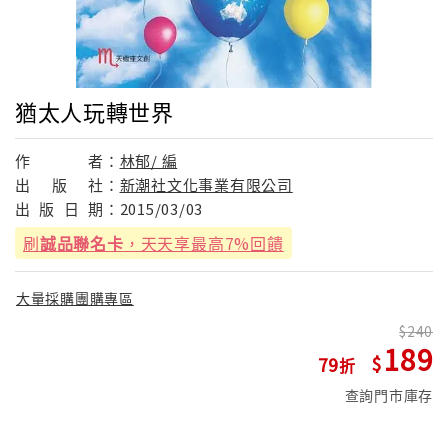
猶太人玩轉世界
作
者：
林郁/ 編
出
版
社：
新潮社文化事業有限公司
出
版
日
期：
2015/03/03
刷
誠品聯名卡
，天天享最高7%回饋
大量採購團購專區
240
189
79
查詢門市庫存