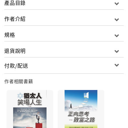
產品目錄
常能跟人類的潛在意識互相呼應，而且潛匿於人心深處
的不安、恐懼、情色以及各種慾望等，就是笑話的核
作者介紹
心。 一則笑話是否成功，端看它是否能觸動人們內心的
琴弦。 關於笑話的這項特質，莎士比亞老早就道破了—
規格
― 一則笑話的成功與否？乃在聽者的耳朵，而非在說者
的舌頭…… 遭受邪惡氣息威脅的現代人，非常適合聽取
退貨說明
黑色幽默。
不過，黑色幽默並非現代的產物，它的歷史相當悠久，
付款/配送
跟「邪惡」的起源差不多，老早就存在了。
依照西元三世紀希臘史家的記述，古代多拉基拉的晚餐
作者相關書籍
會有所謂「吊頸」的餘興節目。屋頂垂下一根吊頸的繩
子，下面放置一個不穩定的石頭，參加者抽到「吊頸
籤」以後，就必須登到石塊上面，把頭伸入粗繩的套圈
裡面，不過可以帶著一把半月形的刀子。待準備好以
後，別的男子就會踢掉那塊石頭。此時，把頭部伸入繩
套的男子必須迅速割斷繩子，否則的話，將因頸部的骨
頭斷裂而死亡。