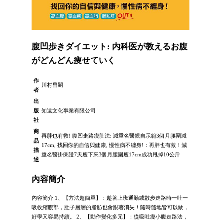
腹凹歩きダイエット: 内科医が教えるお腹
がどんどん痩せていく
作
川村昌嗣
者
出
版
知遠文化事業有限公司
社
商
再胖也有救! 腹凹走路瘦肚法: 減重名醫親自示範3個月腰圍減
品
17cm, 找回你的自信與健康, 慢性病不纏身!：再胖也有救！減
描
重名醫掛保證7天瘦下來3個月腰圍瘦17cm成功甩掉10公斤
述
內容簡介
內容簡介 1、【方法超簡單】：趁著上班通勤或散步走路時一吐一
吸收縮腹部，肚子層層的脂肪也會跟著消失！隨時隨地皆可以做，
好學又容易持續。 2、【動作變化多元】：從吸吐瘦小腹走路法，