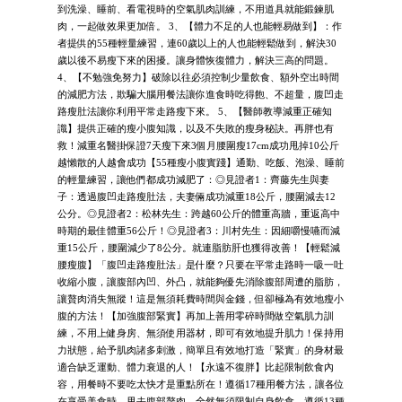
到洗澡、睡前、看電視時的空氣肌肉訓練，不用道具就能鍛鍊肌
肉，一起做效果更加倍。 3、【體力不足的人也能輕易做到】：作
者提供的55種輕量練習，連60歲以上的人也能輕鬆做到，解決30
歲以後不易瘦下來的困擾。讓身體恢復體力，解決三高的問題。
4、【不勉強免努力】破除以往必須控制少量飲食、額外空出時間
的減肥方法，欺騙大腦用餐法讓你進食時吃得飽、不超量，腹凹走
路瘦肚法讓你利用平常走路瘦下來。 5、【醫師教導減重正確知
識】提供正確的瘦小腹知識，以及不失敗的瘦身秘訣。再胖也有
救！減重名醫掛保證7天瘦下來3個月腰圍瘦17cm成功甩掉10公斤
越懶散的人越會成功【55種瘦小腹實踐】通勤、吃飯、泡澡、睡前
的輕量練習，讓他們都成功減肥了：◎見證者1：齊藤先生與妻
子：透過腹凹走路瘦肚法，夫妻倆成功減重18公斤，腰圍減去12
公分。◎見證者2：松林先生：跨越60公斤的體重高牆，重返高中
時期的最佳體重56公斤！◎見證者3：川村先生：因細嚼慢嚥而減
重15公斤，腰圍減少了8公分。就連脂肪肝也獲得改善！【輕鬆減
腰瘦腹】「腹凹走路瘦肚法」是什麼？只要在平常走路時一吸一吐
收縮小腹，讓腹部內凹、外凸，就能夠優先消除腹部周遭的脂肪，
讓贅肉消失無蹤！這是無須耗費時間與金錢，但卻極為有效地瘦小
腹的方法！【加強腹部緊實】再加上善用零碎時間做空氣肌力訓
練，不用上健身房、無須使用器材，即可有效地提升肌力！保持用
力狀態，給予肌肉諸多刺激，簡單且有效地打造「緊實」的身材最
適合缺乏運動、體力衰退的人！【永遠不復胖】比起限制飲食內
容，用餐時不要吃太快才是重點所在！遵循17種用餐方法，讓各位
在享受美食時，甩去腹部贅肉，全然無須限制自身飲食。遵循13種