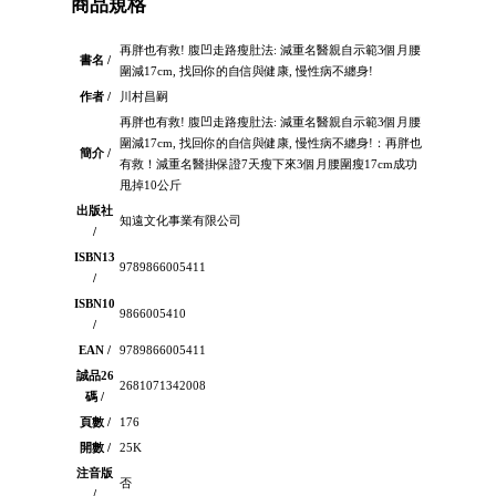
商品規格
再胖也有救! 腹凹走路瘦肚法: 減重名醫親自示範3個月腰
書名 /
圍減17cm, 找回你的自信與健康, 慢性病不纏身!
作者 /
川村昌嗣
再胖也有救! 腹凹走路瘦肚法: 減重名醫親自示範3個月腰
圍減17cm, 找回你的自信與健康, 慢性病不纏身!：再胖也
簡介 /
有救！減重名醫掛保證7天瘦下來3個月腰圍瘦17cm成功
甩掉10公斤
出版社
知遠文化事業有限公司
/
ISBN13
9789866005411
/
ISBN10
9866005410
/
EAN /
9789866005411
誠品26
2681071342008
碼 /
頁數 /
176
開數 /
25K
注音版
否
/