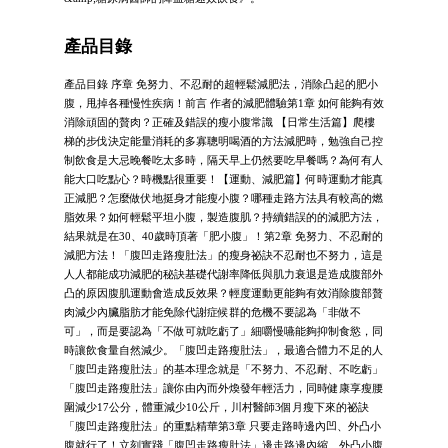
產品目錄
產品目錄 序章 免努力、不忍耐的超輕鬆減肥法，消除凸起的肥小
腹，甩掉各種慢性疾病！前言 作者的減肥體驗第1章 如何能夠有效
消除頑固的贅肉？正確及錯誤的瘦小腹常識 【日常生活篇】爬樓
梯的步伐決定能量消耗的多寡聰明喝酒的方法減肥時，勉強自己控
制飲食是大忌晚餐吃太多時，隔天早上仍然要吃早餐嗎？為何有人
能大口吃點心？時機點很重要！【運動、減肥篇】何時運動才能真
正減肥？怎麼做伏地挺身才能瘦小腹？哪種走路方法具有較高的燃
脂效果？如何輕鬆平坦小腹，製造腹肌？持續錯誤的的減肥方法，
結果就是在30、40歲時頂著「肥小腹」！第2章 免努力、不忍耐的
減肥方法！「腹凹走路瘦肚法」的瘦身祕訣不忍耐也不努力，這是
人人都能成功減肥的秘訣基礎代謝率降低與肌力衰退是造成腹部外
凸的原因腹肌運動會造成反效果？輕度運動更能夠有效消除腹部贅
肉減少內臟脂肪才能免除代謝症候群的危機不要認為「非做不
可」，而是要認為「不做可就吃虧了」細嚼慢嚥能夠抑制食慾，同
時讓飲食量自然減少。「腹凹走路瘦肚法」，最適合體力不足的人
「腹凹走路瘦肚法」的基本理念就是「不努力、不忍耐、不吃虧」
「腹凹走路瘦肚法」讓你由內而外煥發年輕活力，同時健康享瘦腰
圍減少17公分，體重減少10公斤，川村醫師3個月瘦下來的祕訣
「腹凹走路瘦肚法」的重點精華第3章 只要走路時邊內凹、外凸小
腹就行了！立刻實踐「腹凹走路瘦肚法」邊走路邊內縮、外凸小腹