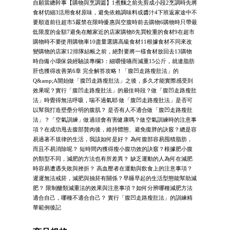
自願當總幹事【購物與烹調篇】1煮麵之前先剪成小段2烹調時先將
食材切細3活用食材原味，避免依賴調味料或醬汁4下班返家途中不
要順道前往超市5嚴禁在限時優惠與空腹時前去購物6購物時只帶最
低限度的金額7避免在離家近的店家購物8先買較重的食材9在超市
購物時不要使用購物車10盡量選購高級食材11根據食材不同來改
變購物的店家12排隊結帳之前，絕對要將一樣食材放回去13購物
時自備小環保袋經驗談專欄3：細嚼慢嚥而減重15公斤，就連脂肪
肝也獲得改善第6章 完全解答攻略！「腹凹走路瘦肚法」的
Q&amp;A開始做「腹凹走路瘦肚法」之後，多久才能實際感受到
效果呢？實行「腹凹走路瘦肚法」的最佳時段？做「腹凹走路瘦肚
法」時覺得無法呼吸，喘不過氣耶 做「腹凹走路瘦肚法」是否可
以幫我打造壁壘分明的腹肌？ 是否有人不適合做「腹凹走路瘦肚
法」？「空氣訓練」做過頭會有害健康嗎？做空氣訓練時的注意事
項？在成功甩去腹部贅肉後，維持體態、避免復胖的訣竅？總是容
易過著不規律的生活，我該如何是好？ 為何腹部容易囤積脂肪，
而且不易消除呢？ 短時間內獲得瘦小腹功效的訣竅？根據肥小腹
的類型不同，減肥的方法也有所差異？ 缺乏運動的人為何在減肥
時容易遭遇失敗與挫折？ 高血壓者在運動與飲食上的注意事項？
遲遲無法戒菸，減肥與抽菸有關係？早睡早起的生活型態能幫助減
肥？ 限制醣類減重法的效果與注意事項？如何分辨哪種減肥方法
適合自己，哪種不適合自己？ 實行「腹凹走路瘦肚法」的訓練精
華範例後記