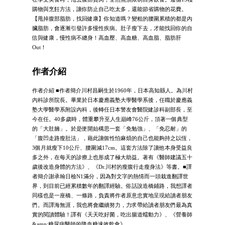
購物與烹飪方法，讓你防止自己吃太多，還能節省購物的花費。
【甩掉腹部脂肪，找回健康】你知道嗎？變粗的腰圍累積的都是內
臟脂肪，會逐漸引發許多慢性疾病。肚子瘦下去，才能找回你的自
信與健康，慢性病不纏身！高血壓、高血糖、高血脂、脂肪肝
Out！
作者介紹
作者介紹 ■作者簡介川村昌嗣生於1960年，日本高知縣人。為川村
內科診所院長。畢業於日本慶應義塾大學醫學系後，任職於慶應義
塾大學醫學系附設內科，後轉任日本警友會醫院健診科副部長，至
今在任。40多歲時，體重攀升至人生巔峰76公斤，頂著一個典型
的「大肚腩」。於是便開始構思一套「免勉強」、「免忍耐」的
「腹凹走路瘦肚法」，藉此讓個性怕麻煩的自己也能夠持之以恆，
3個月就瘦下10公斤、腰圍減17cm。這套方法除了讓他本身受益良
多之外，在每天的診療上也形成了極大助益。著有《醫師建議五十
歲後改造身體的方法》、《Dr.川村的瘦腹行走瘦身法》等書。■譯
者簡介謝承翰日檢N1滿分，因為對文字的熱情而一頭栽進翻譯世
界，到目前已經累積數年的翻譯經驗。俗話說造橋鋪路，我想譯者
同樣也是一座橋、一條路，負責將作者原意忠實地呈現給讀者朋友
們。而譯海無涯，我也將會繼續努力，力求帶給讀者朋友們最為真
實的閱讀體驗！譯有《天天吃好菌，吃出腸道蠕動力》、《營養師
&amp;糖尿病醫師的降血糖速效飲食》。