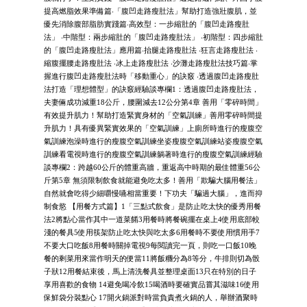
提高燃脂效果準備篇‧「腹凹走路瘦肚法」幫助打造強壯腹肌，並
優先消除腹部脂肪實踐篇‧高效型：一步縮肚的「腹凹走路瘦肚
法」 ‧中階型：兩步縮肚的「腹凹走路瘦肚法」 ‧初階型：四步縮肚
的「腹凹走路瘦肚法」應用篇‧抬腿走路瘦肚法 ‧狂言走路瘦肚法 ‧
縮腹擺腰走路瘦肚法 ‧冰上走路瘦肚法 ‧沙灘走路瘦肚法技巧篇‧掌
握進行腹凹走路瘦肚法時「移動重心」的訣竅 ‧透過腹凹走路瘦肚
法打造「理想體型」的訣竅經驗談專欄1：透過腹凹走路瘦肚法，
夫妻倆成功減重18公斤，腰圍減去12公分第4章 善用「零碎時間」
有效提升肌力！幫助打造緊實身材的「空氣訓練」善用零碎時間提
升肌力！具有優異緊實效果的「空氣訓練」上廁所時進行的瘦腹空
氣訓練泡澡時進行的瘦腹空氣訓練坐姿瘦腹空氣訓練站姿瘦腹空氣
訓練看電視時進行的瘦腹空氣訓練躺著時進行的瘦腹空氣訓練經驗
談專欄2：跨越60公斤的體重高牆，重返高中時期的最佳體重56公
斤第5章 無須限制飲食就能避免吃太多！善用「欺騙大腦用餐法」
自然就會吃得少細嚼慢嚥相當重要！下功夫「騙過大腦」，進而抑
制食慾 【用餐方式篇】1「三點式飲食」是防止吃太快的優秀用餐
法2將點心當作其中一道菜餚3用餐時將餐碗擺在桌上4使用底部較
淺的餐具5使用筷架防止吃太快與吃太多6用餐時不要使用慣用手7
不要大口吃飯8用餐時關掉電視9每閱讀完一頁，則吃一口飯10晚
餐的剩菜用來當作明天的便當11將飯糰分為8等分，牛排則切為骰
子狀12用餐結束後，馬上清洗餐具並整理桌面13只在特別的日子
享用喜歡的食物 14避免喝冷飲15喝酒時要確實品嘗其滋味16使用
保鮮袋分裝點心 17開火鍋派對時當負責煮火鍋的人，舉辦酒聚時