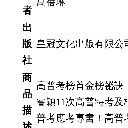
萬蓓琳
者
出
版
皇冠文化出版有限公
社
商
高普考榜首金榜祕訣：
品
睿穎11次高普特考
描
普考應考專書！高普
述