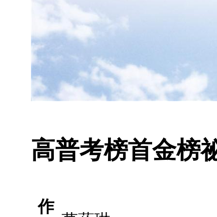
高普考榜首金榜
作