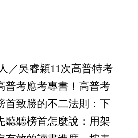
人／吳睿穎11次高普特考
高普考應考專書！高普考
榜首致勝的不二法則：下
先聽聽榜首怎麼說：用架