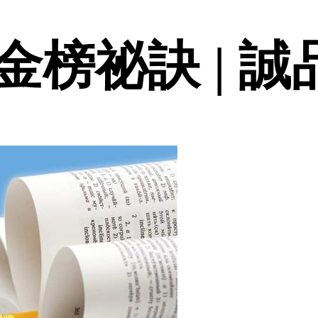
榜祕訣 | 誠