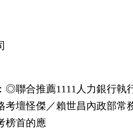
司
◎聯合推薦1111人力銀行
及格考壇怪傑／賴世昌內政部常
考榜首的應