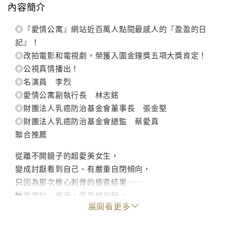
內容簡介
◎『愛情公寓』網站近百萬人點閱最感人的『盈盈的日
記』！
◎改拍電影和電視劇，榮獲入圍金鐘獎五項大獎肯定！
◎公視真情播出！
◎名演員 李烈
◎愛情公寓副執行長 林志銘
◎財團法人乳癌防治基金會董事長 張金堅
◎財團法人乳癌防治基金會總監 蔡愛真
聯合推薦
從離不開鏡子的超愛美女生，
變成討厭看到自己、有嚴重自閉傾向，
只因為那次椎心刺骨的檢查結果……
她曾害怕、痛苦，甚至想自殺，
展開看更多
幸好在虛擬世界中得到了滿滿的溫情。
如今她忘記罹癌病弱的軀體，