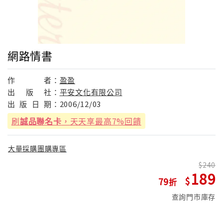
網路情書
作
者：
盈盈
出
版
社：
平安文化有限公司
出
版
日
期：
2006/12/03
刷
誠品聯名卡
，天天享最高7%回饋
大量採購團購專區
240
189
79
查詢門市庫存