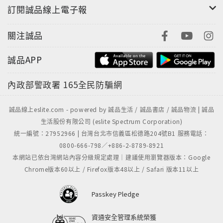
想想當初如何如何，現在不會怎樣怎樣，常常這樣的喃
訂閱誠品線上電子報
喃自語，但還是別再多說了吧。每一個岔口的選擇，其
實沒有真正的好與壞，只要自己當時用心選擇，就不會
關注誠品
後悔的頻頻回首。
誠品APP
2005年2月8日（除夕） 美麗的傷口
今天是除夕，起了個大早去山上燒香祈福，誠心誠意跪
內政部警政署
165全民防騙網
拜著，為所有愛我的人以及我愛的人祈求。燃起香，心
無雜念，香煙繚繞，一陣微風拂來，冉冉直煙在空中做
誠品線上eslite.com - powered by 誠品生活 / 誠品書店 / 誠品物流 | 誠品
了美麗的轉折，曲曲的彎了一下，突然想起了我的傷
生活股份有限公司 (eslite Spectrum Corporation)
口，剎那美麗的煙跡，像極了我的傷口。罹癌，是我生
統一編號：27952966 | 台灣台北市信義區松德路204號B1 服務電話：
命最重要的轉折，多麼痛的轉折，但是你們就是那陣輕
0800-666-798／+886-2-8789-8921
拂的風，讓轉折變得美麗，讓生命的線條柔美。
本網站已依台灣網站內容分級規定處理｜建議使用瀏覽器版本：Google
Chrome版本60以上 / Firefox版本48以上 / Safari 版本11以上
■作者簡介
盈盈
Passkey Pledge
作者在『愛情公寓』的暱稱（住戶編號177426），是一
資通安全管理系統榮獲
位熱情、樂觀、坦率、富同情心的資深美女。