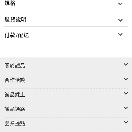
規格
在網路上串起幾十萬人的愛，
勇敢迎向生命不可知的挑戰！
退貨說明
2003年8月20日 惡耗
『妳得了乳癌，而且極可能是惡性的！』醫生小心翼翼
付款/配送
的說著。我不知道別人聽到這句話的反應，我只覺得手
腳突然發麻，像是失去血液的一種冰冷發麻，從指尖往
上蔓延；然後手腳失去的血液，全部都跑上了頭，頭開
始漲得有些暈眩，接著眼淚不聽話的大顆大顆滑落……
關於誠品
2004年4月15日 跳樓……
合作洽談
我平時半夜哭，為了怕家人擔心，都躲在陽台哭，順便
讓風吹一吹。今晨寫了上篇日記後，心情很差，又想
誠品線上
哭，就去了陽台，卻突然想結束這一切，走到十一樓的
窗外欄杆，當時真的決心要跳下去了……
誠品通路
2004年6月26日 選擇
營業據點
生命中不可承受的事太多，只是人生沒有重來的機會，