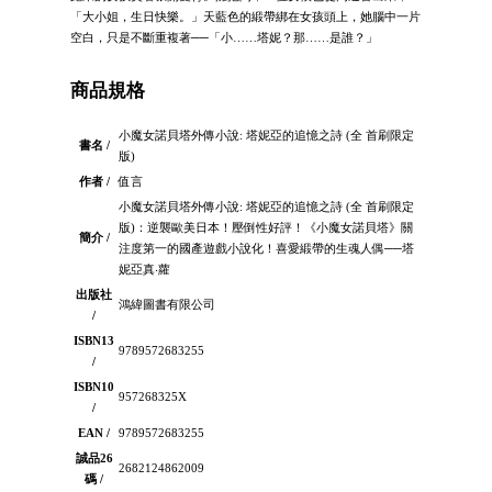
「大小姐，生日快樂。」天藍色的緞帶綁在女孩頭上，她腦中一片
空白，只是不斷重複著──「小……塔妮？那……是誰？」
商品規格
小魔女諾貝塔外傳小說: 塔妮亞的追憶之詩 (全 首刷限定
書名 /
版)
作者 /
值言
小魔女諾貝塔外傳小說: 塔妮亞的追憶之詩 (全 首刷限定
版)：逆襲歐美日本！壓倒性好評！《小魔女諾貝塔》關
簡介 /
注度第一的國產遊戲小說化！喜愛緞帶的生魂人偶──塔
妮亞真‧蘿
出版社
鴻緯圖書有限公司
/
ISBN13
9789572683255
/
ISBN10
957268325X
/
EAN /
9789572683255
誠品26
2682124862009
碼 /