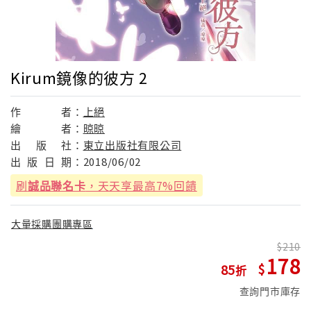
Kirum鏡像的彼方 2
作
者：
上絕
繪
者：
晾晾
出
版
社：
東立出版社有限公司
出
版
日
期：
2018/06/02
刷
誠品聯名卡
，天天享最高7%回饋
大量採購團購專區
210
178
85
查詢門市庫存