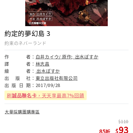
約定的夢幻島 3
約束のネバーランド
作
者：
白井カイウ/ 原作; 出水ぽすか
譯
者：
林志昌
繪
者：
出水ぽすか
出
版
社：
東立出版社有限公司
出
版
日
期：
2017/09/28
刷
誠品聯名卡
，天天享最高7%回饋
大量採購團購專區
110
93
85