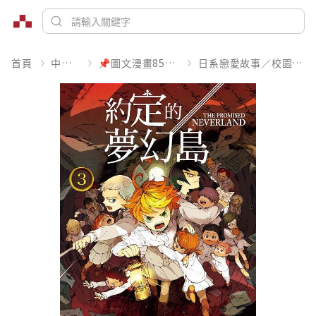
首頁
中文書
📌圖文漫畫85折起
日系戀愛故事／校園青春