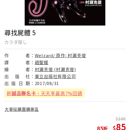
尋找屍體 5
カラダ探し
作
者：
Welzard/ 原作; 村瀨克俊
譯
者：
趙聖媛
繪
者：
村瀨克俊 (村瀬克俊)
出
版
社：
東立出版社有限公司
出
版
日
期：
2017/08/31
刷
誠品聯名卡
，天天享最高7%回饋
大量採購團購專區
100
85
85