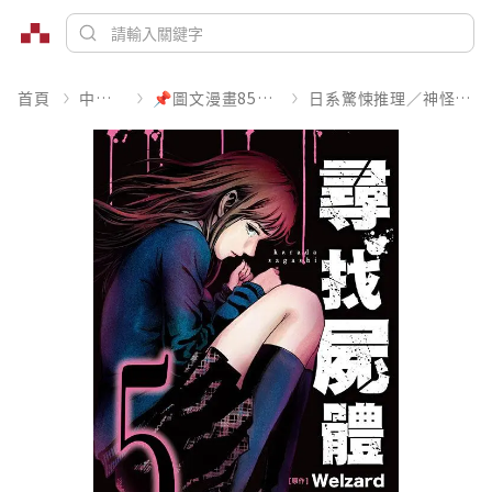
首頁
中文書
📌圖文漫畫85折起
日系驚悚推理／神怪靈異