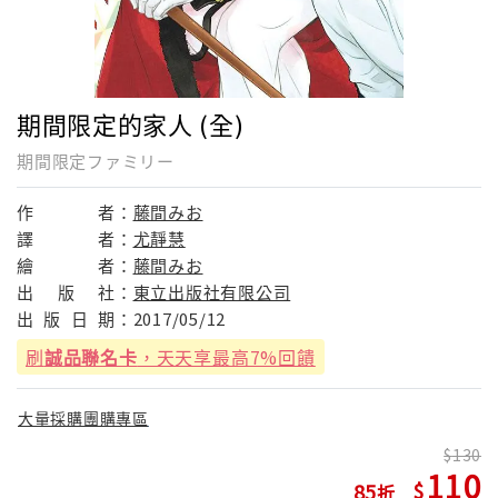
期間限定的家人 (全)
期間限定ファミリー
作
者：
藤間みお
譯
者：
尤靜慧
繪
者：
藤間みお
出
版
社：
東立出版社有限公司
出
版
日
期：
2017/05/12
刷
誠品聯名卡
，天天享最高7%回饋
大量採購團購專區
130
110
85