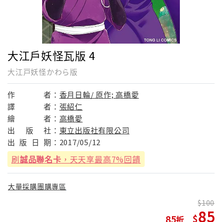
大江戶妖怪瓦版 4
大江戸妖怪かわら版
作
者：
香月日輪/ 原作; 高橋愛
譯
者：
張紹仁
繪
者：
高橋愛
出
版
社：
東立出版社有限公司
出
版
日
期：
2017/05/12
刷
誠品聯名卡
，天天享最高7%回饋
大量採購團購專區
100
85
85