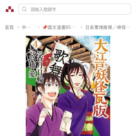
首頁
中文書
📌圖文漫畫85折起
日系驚悚推理／神怪靈異